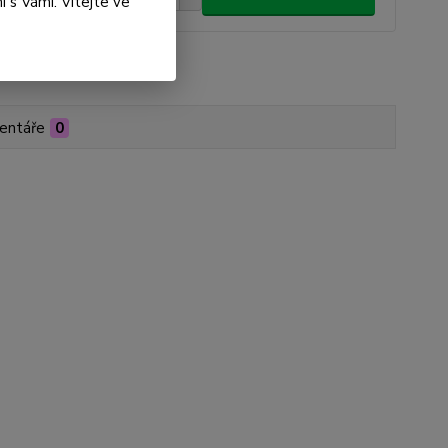
 s Vámi. Vítejte ve
roduktu:
NW01-00052
entáře
0