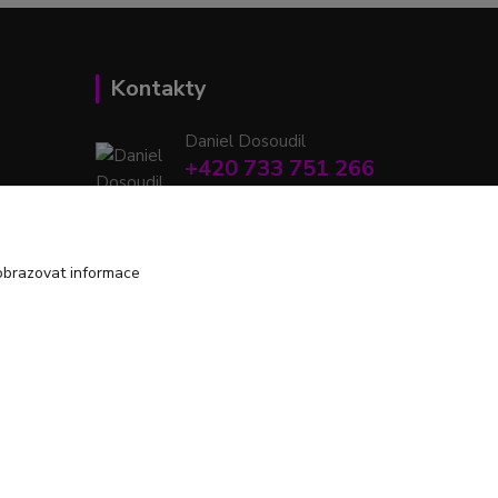
Kontakty
Daniel Dosoudil
+420 733 751 266
(Po-Pá, 15:00-20:00 hod.)
retrodshop@seznam.cz
obrazovat informace
Vytvořeno na
Eshop-rychle.cz