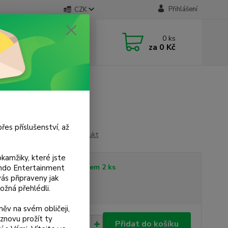
Přihlášení
CZK
 si rady? Zavolejte.
0
ks
 733 751 266
za
0 Kč
, 15:00-20:00 hod.)
řes příslušenství, až
Ohodnotit produkt
kamžiky, které jste
tupnost
Skladem 2 ks
tendo Entertainment
s připraveny jak
ožná přehlédli.
sme plátci DPH
ěv na svém obličeji,
znovu prožít ty
0 Kč
Přidat do košíku
/
ks