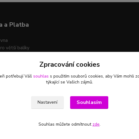
 a Platba
ovna
ro větší balíky
Zpracování cookies
t platby na účet i na dobírku
eři potřebují Váš
souhlas
s použitím souborů cookies, aby Vám mohli z
týkající se Vašich zájmů.
Souhlasím
Nastavení
Souhlas můžete odmítnout
zde
.