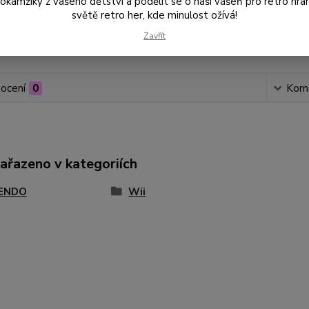
amžiky z vašeho dětství a podělit se o naši vášeň pro retro hraní
světě retro her, kde minulost ožívá!
Zavřít
Číslo p
ocení
0
Kom
zařazeno v kategoriích
ENDO
Wii