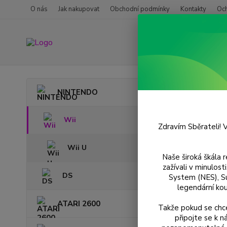
O nás
Jak nakupovat
Obchodní podmínky
Kontakty
Oc
Úvod
NINTENDO
Zumb
Wii
Zdravím Sběrateli! V
Wii U
Naše široká škála 
zažívali v minulos
DS
System (NES), S
legendární kou
ATARI 2600
Takže pokud se chce
připojte se k 