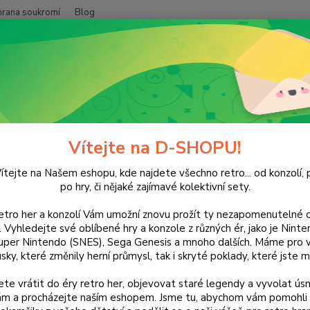
hrana soukromí
Blog
Nevíte
Hledat
+420
(Po-Pá
NINTENDO
Wii
Zumba Fitness
a Fitness
Vítejte na D-SHOPU!
ítejte na Našem eshopu, kde najdete všechno retro... od konzolí, p
po hry, či nějaké zajímavé kolektivní sety.
retro her a konzolí Vám umožní znovu prožít ty nezapomenutelné o
Dos
ti. Vyhledejte své oblíbené hry a konzole z různých ér, jako je Nin
uper Nintendo (SNES), Sega Genesis a mnoho dalších. Máme pro vá
sky, které změnily herní průmysl, tak i skryté poklady, které jste m
Nej
te vrátit do éry retro her, objevovat staré legendy a vyvolat úsm
nám a procházejte naším eshopem. Jsme tu, abychom vám pomohli 
11