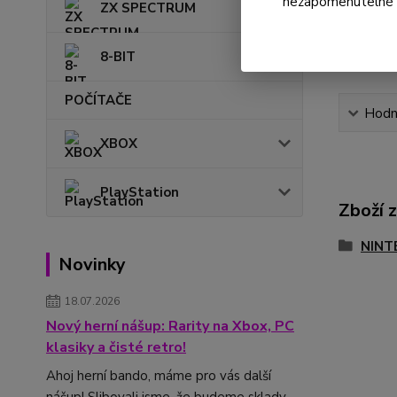
nezapomenutelné ok
ZX SPECTRUM
8-BIT
POČÍTAČE
Hodn
XBOX
PlayStation
Zboží 
NINT
Novinky
18.07.2026
Nový herní nášup: Rarity na Xbox, PC
klasiky a čisté retro!
Ahoj herní bando, máme pro vás další