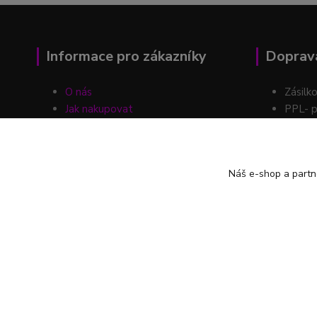
Informace pro zákazníky
Doprava
O nás
Zásilk
Jak nakupovat
PPL- p
Obchodní podmínky
Kontakty
Možnos
Blog
Náš e-shop a partn