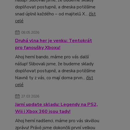
nášup! Slibovali jsme, že budeme sklady
doplňovat postupně, a dneska potěšíme
snad úplně každého – od majitelů X...
číst
celé
08.05.2026
Druhá vlna her je venku: Tentokrát
pro fanoušky Xboxu!
Ahoj herní bando, máme pro vás další
nášup! Slibovali jsme, že budeme sklady
doplňovat postupně, a dneska potěšíme
hlavně ty z vás, co mají doma prvn...
číst
celé
27.03.2026
Jarní update skladu: Legendy na PS2,
Wii i Xbox 360 jsou tady!
Ahoj herní nadšenci, máme pro vás skvělou
zprávu! Právě jsme dokončili první velkou