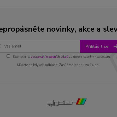
epropásněte novinky, akce a slev
Přihlásit se
Souhlasím se
zpracováním osobních údajů
za účelem rozesílky newsletteru.
Můžete se kdykoli odhlásit. Zasíláme jednou za 14 dní.