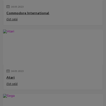
16
.
09
.
2023
Commodore International
číst celé
16
.
09
.
2023
Atari
číst celé