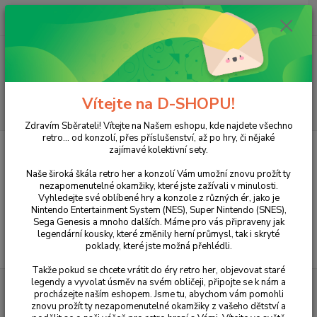
0
ks
+420 733 751 266
CZK
za
0 Kč
(Po-Pá, 15:00-20:00 hod.)
Menu
Vítejte na D-SHOPU!
Hledat
Zdravím Sběrateli! Vítejte na Našem eshopu, kde najdete všechno
retro... od konzolí, přes příslušenství, až po hry, či nějaké
Úvod
XBOX
XBOX
Ovladače a příslušenství
zajímavé kolektivní sety.
Ovladače a příslušenství
Naše široká škála retro her a konzolí Vám umožní znovu prožít ty
nezapomenutelné okamžiky, které jste zažívali v minulosti.
Vyhledejte své oblíbené hry a konzole z různých ér, jako je
V této kategorii nebylo nalezeno žádné zboží.
Nintendo Entertainment System (NES), Super Nintendo (SNES),
Sega Genesis a mnoho dalších. Máme pro vás připraveny jak
legendární kousky, které změnily herní průmysl, tak i skryté
poklady, které jste možná přehlédli.
Takže pokud se chcete vrátit do éry retro her, objevovat staré
legendy a vyvolat úsměv na svém obličeji, připojte se k nám a
procházejte naším eshopem. Jsme tu, abychom vám pomohli
Novinky z našeho blogu
znovu prožít ty nezapomenutelné okamžiky z vašeho dětství a