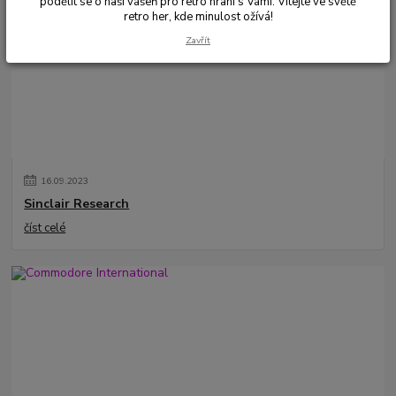
podělit se o naši vášeň pro retro hraní s Vámi. Vítejte ve světě
retro her, kde minulost ožívá!
Zavřít
16
.
09
.
2023
Sinclair Research
číst celé