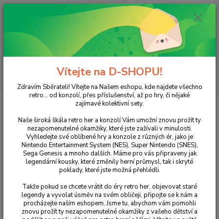
0
ks
+420 733 751 266
CZK
za
0 Kč
(Po-Pá, 15:00-20:00 hod.)
Menu
Vítejte na D-SHOPU!
Hledat
Zdravím Sběrateli! Vítejte na Našem eshopu, kde najdete všechno
retro... od konzolí, přes příslušenství, až po hry, či nějaké
Úvod
NINTENDO
DS
Hry
Zhu Zhu Pets: Featuring the Wild
zajímavé kolektivní sety.
Bunch
Naše široká škála retro her a konzolí Vám umožní znovu prožít ty
Zhu Zhu Pets: Featuring the Wild
nezapomenutelné okamžiky, které jste zažívali v minulosti.
Vyhledejte své oblíbené hry a konzole z různých ér, jako je
Bunch
Nintendo Entertainment System (NES), Super Nintendo (SNES),
Sega Genesis a mnoho dalších. Máme pro vás připraveny jak
legendární kousky, které změnily herní průmysl, tak i skryté
poklady, které jste možná přehlédli.
Takže pokud se chcete vrátit do éry retro her, objevovat staré
legendy a vyvolat úsměv na svém obličeji, připojte se k nám a
procházejte naším eshopem. Jsme tu, abychom vám pomohli
znovu prožít ty nezapomenutelné okamžiky z vašeho dětství a