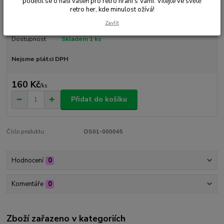
podělit se o naši vášeň pro retro hraní s Vámi. Vítejte ve světě
retro her, kde minulost ožívá!
Ohodnotit produkt
Zavřít
Dostupnost
Skladem 1 ks
Nejsme plátci DPH
160 Kč
/
ks
Přidat do košíku
Číslo produktu:
DS01-000045
Hodnocení
0
Komentáře
0
Zboží zařazeno v kategoriích