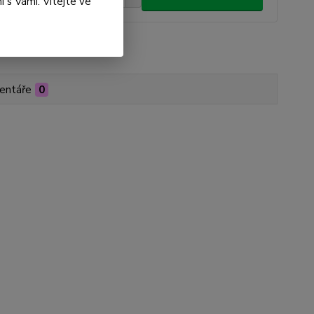
 s Vámi. Vítejte ve
roduktu:
NW01-00027
entáře
0