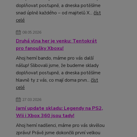
doplňovat postupně, a dneska potěšíme
snad úplně každého – od majitelů X...
číst
celé
08.05.2026
Druhá vlna her je venku: Tentokrát
pro fanoušky Xboxu!
Ahoj herní bando, máme pro vás další
nášup! Slibovali jsme, že budeme sklady
doplňovat postupně, a dneska potěšíme
hlavně ty z vás, co mají doma prvn...
číst
celé
27.03.2026
Jarní update skladu: Legendy na PS2,
Wii i Xbox 360 jsou tady!
Ahoj herní nadšenci, máme pro vás skvělou
zprávu! Právě jsme dokončili první velkou