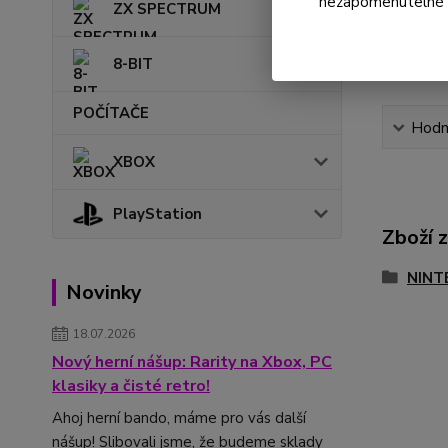
nezapomenutelné ok
ZX SPECTRUM
8-BIT
POČÍTAČE
Hodn
XBOX
PlayStation
Zboží 
NINT
Novinky
18.07.2026
Nový herní nášup: Rarity na Xbox, PC
klasiky a čisté retro!
Ahoj herní bando, máme pro vás další
nášup! Slibovali jsme, že budeme sklady