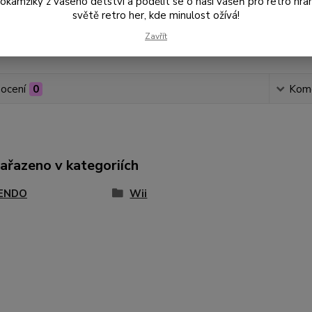
amžiky z vašeho dětství a podělit se o naši vášeň pro retro hraní
světě retro her, kde minulost ožívá!
Zavřít
Číslo p
ocení
0
Kom
zařazeno v kategoriích
ENDO
Wii