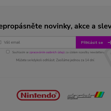
epropásněte novinky, akce a slev
Přihlásit se
Souhlasím se
zpracováním osobních údajů
za účelem rozesílky newsletteru.
Můžete se kdykoli odhlásit. Zasíláme jednou za 14 dní.