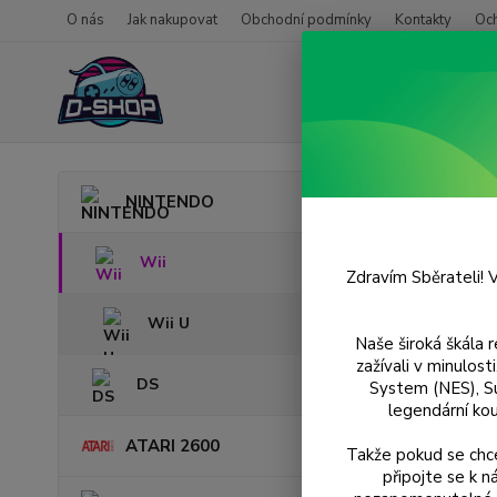
O nás
Jak nakupovat
Obchodní podmínky
Kontakty
Oc
Úvod
NINTENDO
We S
Wii
Zdravím Sběrateli! V
Wii U
Naše široká škála 
zažívali v minulos
DS
System (NES), S
legendární kou
ATARI 2600
Takže pokud se chce
připojte se k 