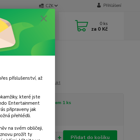
Přihlášení
CZK
 si rady? Zavolejte.
0
ks
 733 751 266
za
0 Kč
, 15:00-20:00 hod.)
řes příslušenství, až
Ohodnotit produkt
kamžiky, které jste
tupnost
Skladem 1 ks
tendo Entertainment
s připraveny jak
ožná přehlédli.
sme plátci DPH
ěv na svém obličeji,
znovu prožít ty
 Kč
Přidat do košíku
/
ks