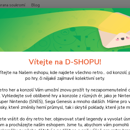
hrana soukromí
Blog
Nevíte
Hledat
+420
(Po-Pá
NINTENDO
Wii
We Sing: UK Hits
ing: UK Hits
Vítejte na D-SHOPU!
ítejte na Našem eshopu, kde najdete všechno retro... od konzolí, p
po hry, či nějaké zajímavé kolektivní sety.
retro her a konzolí Vám umožní znovu prožít ty nezapomenutelné o
Dos
ti. Vyhledejte své oblíbené hry a konzole z různých ér, jako je Nin
uper Nintendo (SNES), Sega Genesis a mnoho dalších. Máme pro vá
sky, které změnily herní průmysl, tak i skryté poklady, které jste m
Nej
te vrátit do éry retro her, objevovat staré legendy a vyvolat úsm
nám a procházejte naším eshopem. Jsme tu, abychom vám pomohli 
90