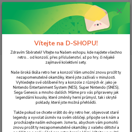
0
ks
+420 733 751 266
CZK
za
0 Kč
(Po-Pá, 15:00-20:00 hod.)
Menu
Vítejte na D-SHOPU!
Hledat
Zdravím Sběrateli! Vítejte na Našem eshopu, kde najdete všechno
retro... od konzolí, přes příslušenství, až po hry, či nějaké
Úvod
POČÍTAČE
Universe at War
zajímavé kolektivní sety.
Universe at War
Naše široká škála retro her a konzolí Vám umožní znovu prožít ty
nezapomenutelné okamžiky, které jste zažívali v minulosti.
Vyhledejte své oblíbené hry a konzole z různých ér, jako je
Nintendo Entertainment System (NES), Super Nintendo (SNES),
Sega Genesis a mnoho dalších. Máme pro vás připraveny jak
legendární kousky, které změnily herní průmysl, tak i skryté
poklady, které jste možná přehlédli.
Takže pokud se chcete vrátit do éry retro her, objevovat staré
legendy a vyvolat úsměv na svém obličeji, připojte se k nám a
procházejte naším eshopem. Jsme tu, abychom vám pomohli
Ohodnotit produkt
znovu prožít ty nezapomenutelné okamžiky z vašeho dětství a