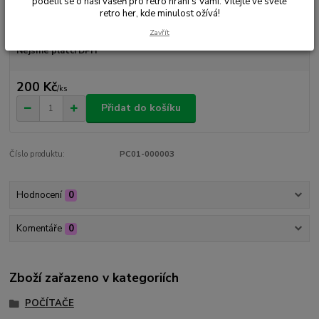
podělit se o naši vášeň pro retro hraní s Vámi. Vítejte ve světě
retro her, kde minulost ožívá!
Dostupnost
Skladem 1 ks
Zavřít
Nejsme plátci DPH
200 Kč
/
ks
Přidat do košíku
Číslo produktu:
PC01-000003
Hodnocení
0
Komentáře
0
Zboží zařazeno v kategoriích
POČÍTAČE