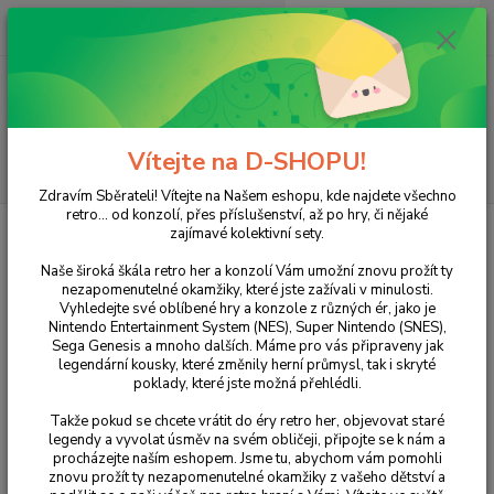
0
ks
+420 733 751 266
CZK
za
0 Kč
(Po-Pá, 15:00-20:00 hod.)
Menu
Vítejte na D-SHOPU!
Hledat
Zdravím Sběrateli! Vítejte na Našem eshopu, kde najdete všechno
retro... od konzolí, přes příslušenství, až po hry, či nějaké
Úvod
NINTENDO
Wii
Tomb Raider: Underworld
zajímavé kolektivní sety.
Tomb Raider: Underworld
Naše široká škála retro her a konzolí Vám umožní znovu prožít ty
nezapomenutelné okamžiky, které jste zažívali v minulosti.
Vyhledejte své oblíbené hry a konzole z různých ér, jako je
Nintendo Entertainment System (NES), Super Nintendo (SNES),
Sega Genesis a mnoho dalších. Máme pro vás připraveny jak
legendární kousky, které změnily herní průmysl, tak i skryté
poklady, které jste možná přehlédli.
Takže pokud se chcete vrátit do éry retro her, objevovat staré
legendy a vyvolat úsměv na svém obličeji, připojte se k nám a
procházejte naším eshopem. Jsme tu, abychom vám pomohli
znovu prožít ty nezapomenutelné okamžiky z vašeho dětství a