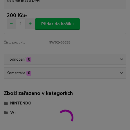
Nejsme plátci DPH
200 Kč
/
ks
Přidat do košíku
Číslo produktu:
NW02-00035
Hodnocení
0
Komentáře
0
Zboží zařazeno v kategoriích
NINTENDO
Wii