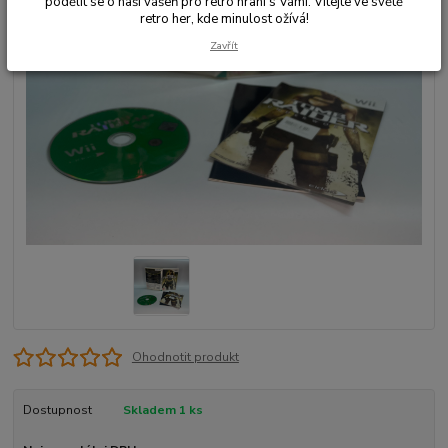
podělit se o naši vášeň pro retro hraní s Vámi. Vítejte ve světě
retro her, kde minulost ožívá!
Zavřít
Ohodnotit produkt
Dostupnost
Skladem 1 ks