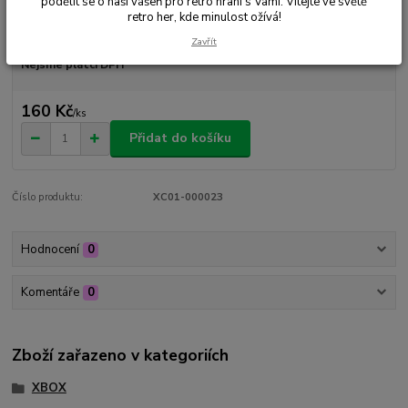
podělit se o naši vášeň pro retro hraní s Vámi. Vítejte ve světě
retro her, kde minulost ožívá!
Dostupnost
Skladem 1 ks
Zavřít
Nejsme plátci DPH
160 Kč
/
ks
Přidat do košíku
Číslo produktu:
XC01-000023
Hodnocení
0
Komentáře
0
Zboží zařazeno v kategoriích
XBOX