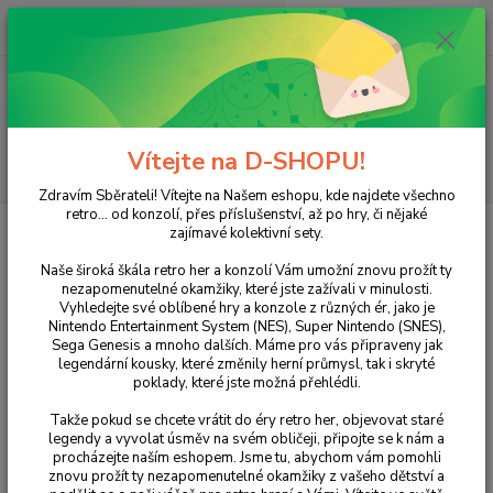
0
ks
+420 733 751 266
CZK
za
0 Kč
(Po-Pá, 15:00-20:00 hod.)
Menu
Vítejte na D-SHOPU!
Hledat
Zdravím Sběrateli! Vítejte na Našem eshopu, kde najdete všechno
retro... od konzolí, přes příslušenství, až po hry, či nějaké
Úvod
XBOX
XBOX
Hry
Tom Clancy’s Rainbow Six 3
zajímavé kolektivní sety.
Tom Clancy’s Rainbow Six 3
Naše široká škála retro her a konzolí Vám umožní znovu prožít ty
nezapomenutelné okamžiky, které jste zažívali v minulosti.
Vyhledejte své oblíbené hry a konzole z různých ér, jako je
Nintendo Entertainment System (NES), Super Nintendo (SNES),
Sega Genesis a mnoho dalších. Máme pro vás připraveny jak
legendární kousky, které změnily herní průmysl, tak i skryté
poklady, které jste možná přehlédli.
Takže pokud se chcete vrátit do éry retro her, objevovat staré
legendy a vyvolat úsměv na svém obličeji, připojte se k nám a
procházejte naším eshopem. Jsme tu, abychom vám pomohli
Ohodnotit produkt
znovu prožít ty nezapomenutelné okamžiky z vašeho dětství a