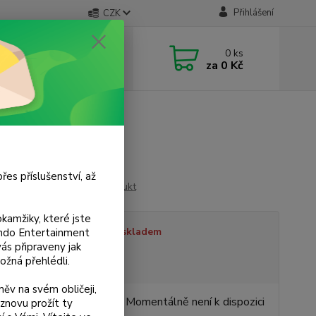
Přihlášení
CZK
 si rady? Zavolejte.
0
ks
 733 751 266
za
0 Kč
, 15:00-20:00 hod.)
řes příslušenství, až
Ohodnotit produkt
kamžiky, které jste
tupnost
Není skladem
tendo Entertainment
s připraveny jak
ožná přehlédli.
sme plátci DPH
ěv na svém obličeji,
0 Kč
Momentálně není k dispozici
znovu prožít ty
/
ks