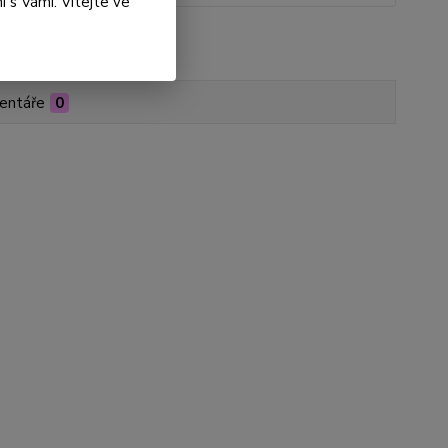
 s Vámi. Vítejte ve
roduktu:
P201-000013
entáře
0