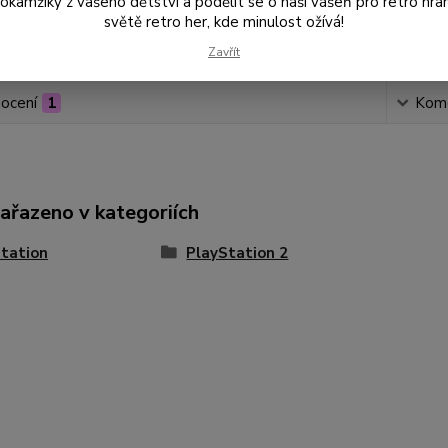
amžiky z vašeho dětství a podělit se o naši vášeň pro retro hraní
světě retro her, kde minulost ožívá!
Číslo p
Zavřít
ocení
1
Kom
zařazeno v kategoriích
tation
PlayStation 2