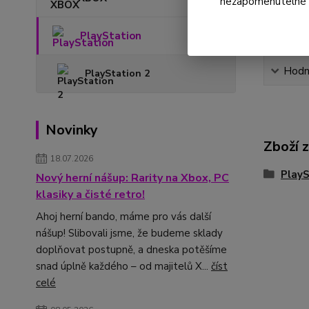
nezapomenutelné ok
PlayStation
Hodn
PlayStation 2
Novinky
Zboží 
18.07.2026
PlayS
Nový herní nášup: Rarity na Xbox, PC
klasiky a čisté retro!
Ahoj herní bando, máme pro vás další
nášup! Slibovali jsme, že budeme sklady
doplňovat postupně, a dneska potěšíme
snad úplně každého – od majitelů X...
číst
celé