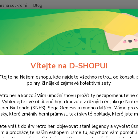
hrana soukromí
Blog
Nevíte
Hledat
+420
(Po-Pá
layStation
The Getaway: Black Monday
Getaway: Black Monday
Vítejte na D-SHOPU!
ítejte na Našem eshopu, kde najdete všechno retro... od konzolí, p
po hry, či nějaké zajímavé kolektivní sety.
retro her a konzolí Vám umožní znovu prožít ty nezapomenutelné o
Dos
ti. Vyhledejte své oblíbené hry a konzole z různých ér, jako je Nin
uper Nintendo (SNES), Sega Genesis a mnoho dalších. Máme pro vá
sky, které změnily herní průmysl, tak i skryté poklady, které jste m
Nej
te vrátit do éry retro her, objevovat staré legendy a vyvolat úsm
24
nám a procházejte naším eshopem. Jsme tu, abychom vám pomohli 