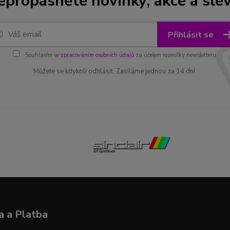
epropásněte novinky, akce a slev
Přihlásit se
Souhlasím se
zpracováním osobních údajů
za účelem rozesílky newsletteru.
Můžete se kdykoli odhlásit. Zasíláme jednou za 14 dní.
 a Platba