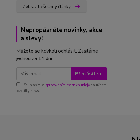
Zobrazit všechny články
Nepropásněte novinky, akce
a slevy!
Můžete se kdykoli odhlásit. Zasíláme
jednou za 14 dní.
Přihlásit se
Souhlasím se
zpracováním osobních údajů
za účelem
rozesílky newsletteru.