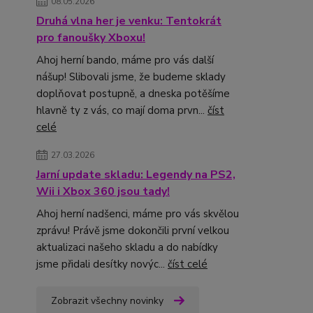
08.05.2026
Druhá vlna her je venku: Tentokrát
pro fanoušky Xboxu!
Ahoj herní bando, máme pro vás další
nášup! Slibovali jsme, že budeme sklady
doplňovat postupně, a dneska potěšíme
hlavně ty z vás, co mají doma prvn...
číst
celé
27.03.2026
Jarní update skladu: Legendy na PS2,
Wii i Xbox 360 jsou tady!
Ahoj herní nadšenci, máme pro vás skvělou
zprávu! Právě jsme dokončili první velkou
aktualizaci našeho skladu a do nabídky
jsme přidali desítky novýc...
číst celé
Zobrazit všechny novinky