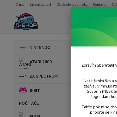
O nás
Jak nakupovat
Obchodní podmínky
Kontakty
Oc
Úvod
P
NINTENDO
The 
ATARI 2600
Zdravím Sběrateli! V
ZX SPECTRUM
Naše široká škála 
zažívali v minulos
8-BIT
System (NES), S
legendární kou
POČÍTAČE
Takže pokud se chce
připojte se k 
XBOX