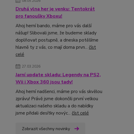
08.05.2026
Druhá vlna her je venku: Tentokrát
pro fanoušky Xboxu!
Ahoj herní bando, máme pro vás další
nášup! Slibovali jsme, že budeme sklady
doplňovat postupně, a dneska potěšíme
hlavně ty z vás, co mají doma prvn...
číst
celé
27.03.2026
Jarní update skladu: Legendy na PS2,
Wii i Xbox 360 jsou tady!
Ahoj herní nadšenci, máme pro vás skvělou
zprávu! Právě jsme dokončili první velkou
aktualizaci našeho skladu a do nabídky
jsme přidali desítky novýc...
číst celé
Zobrazit všechny novinky