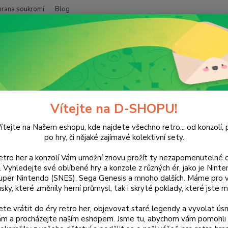
hrana soukromí
Blog
Nevíte
Hledat
+420
(Po-Pá
layStation
Summoner 2
moner 2
Vítejte na D-SHOPU!
ítejte na Našem eshopu, kde najdete všechno retro... od konzolí, p
po hry, či nějaké zajímavé kolektivní sety.
retro her a konzolí Vám umožní znovu prožít ty nezapomenutelné o
Dos
ti. Vyhledejte své oblíbené hry a konzole z různých ér, jako je Nin
uper Nintendo (SNES), Sega Genesis a mnoho dalších. Máme pro vá
sky, které změnily herní průmysl, tak i skryté poklady, které jste m
Nej
te vrátit do éry retro her, objevovat staré legendy a vyvolat úsm
nám a procházejte naším eshopem. Jsme tu, abychom vám pomohli 
25