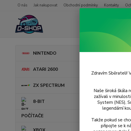
O nás
Jak nakupovat
Obchodní podmínky
Kontakty
Oc
Úvod
P
NINTENDO
Sum
ATARI 2600
Zdravím Sběrateli! V
ZX SPECTRUM
Naše široká škála 
zažívali v minulos
8-BIT
System (NES), S
legendární kou
POČÍTAČE
Takže pokud se chce
připojte se k 
XBOX