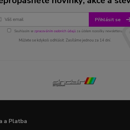
epropásněte novinky, akce a slev
Přihlásit se
Souhlasím se
zpracováním osobních údajů
za účelem rozesílky newsletteru.
Můžete se kdykoli odhlásit. Zasíláme jednou za 14 dní.
 a Platba