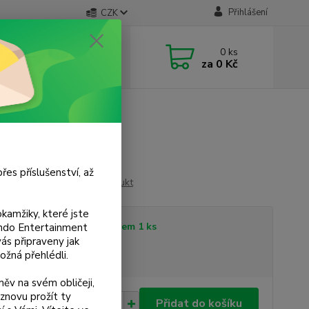
Přihlášení
CZK
 si rady? Zavolejte.
0
ks
 733 751 266
za
0 Kč
, 15:00-20:00 hod.)
řes příslušenství, až
Ohodnotit produkt
kamžiky, které jste
tupnost
Skladem 1 ks
tendo Entertainment
s připraveny jak
ožná přehlédli.
sme plátci DPH
ěv na svém obličeji,
znovu prožít ty
0 Kč
Přidat do košíku
/
ks