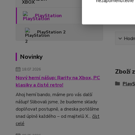
nezapomenutelné ok
PlayStation
PlayStation 2
Hodn
Novinky
18.07.2026
Zboží 
Nový herní nášup: Rarity na Xbox, PC
PlayS
klasiky a čisté retro!
Ahoj herní bando, máme pro vás další
nášup! Slibovali jsme, že budeme sklady
doplňovat postupně, a dneska potěšíme
snad úplně každého – od majitelů X...
číst
celé