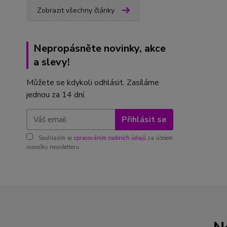
Zobrazit všechny články
Nepropásněte novinky, akce
a slevy!
Můžete se kdykoli odhlásit. Zasíláme
jednou za 14 dní.
Přihlásit se
Souhlasím se
zpracováním osobních údajů
za účelem
rozesílky newsletteru.