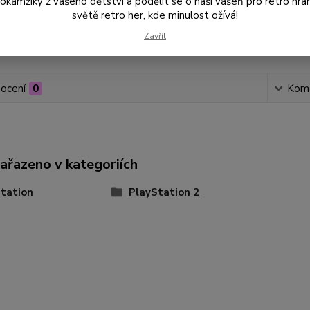
amžiky z vašeho dětství a podělit se o naši vášeň pro retro hraní
světě retro her, kde minulost ožívá!
Zavřít
Číslo p
ocení
0
Kom
zařazeno v kategoriích
tation
PlayStation 2