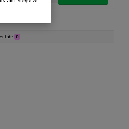
 s Vámi. Vítejte ve
roduktu:
P201-000027
entáře
0