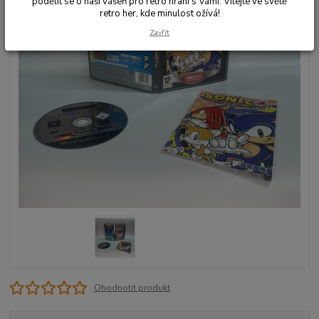
podělit se o naši vášeň pro retro hraní s Vámi. Vítejte ve světě
retro her, kde minulost ožívá!
Zavřít
Ohodnotit produkt