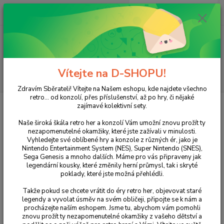
0
ks
+420 733 751 266
CZK
za
0 Kč
(Po-Pá, 15:00-20:00 hod.)
Menu
Vítejte na D-SHOPU!
Hledat
Zdravím Sběrateli! Vítejte na Našem eshopu, kde najdete všechno
retro... od konzolí, přes příslušenství, až po hry, či nějaké
Úvod
PlayStation
PlayStation 2
Sonic Mega Collection Plus
zajímavé kolektivní sety.
(Platinum)
Naše široká škála retro her a konzolí Vám umožní znovu prožít ty
Sonic Mega Collection Plus
nezapomenutelné okamžiky, které jste zažívali v minulosti.
Vyhledejte své oblíbené hry a konzole z různých ér, jako je
(Platinum)
Nintendo Entertainment System (NES), Super Nintendo (SNES),
Sega Genesis a mnoho dalších. Máme pro vás připraveny jak
legendární kousky, které změnily herní průmysl, tak i skryté
poklady, které jste možná přehlédli.
Takže pokud se chcete vrátit do éry retro her, objevovat staré
legendy a vyvolat úsměv na svém obličeji, připojte se k nám a
procházejte naším eshopem. Jsme tu, abychom vám pomohli
znovu prožít ty nezapomenutelné okamžiky z vašeho dětství a