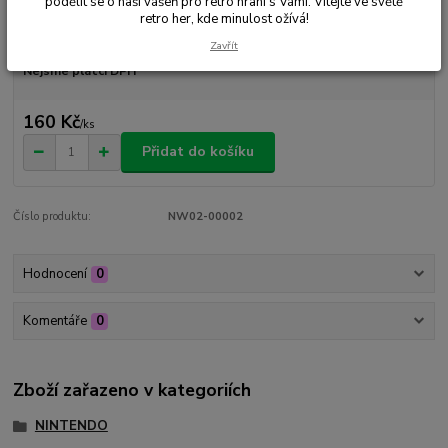
podělit se o naši vášeň pro retro hraní s Vámi. Vítejte ve světě
retro her, kde minulost ožívá!
Dostupnost
Skladem 1 ks
Zavřít
Nejsme plátci DPH
160 Kč
/
ks
Přidat do košíku
Číslo produktu:
NW02-00002
Hodnocení
0
Komentáře
0
Zboží zařazeno v kategoriích
NINTENDO