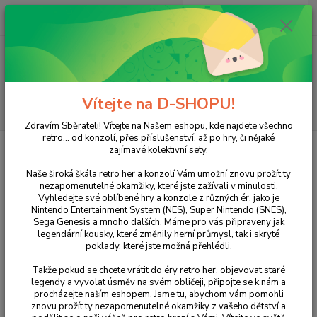
0
ks
+420 733 751 266
CZK
za
0 Kč
(Po-Pá, 15:00-20:00 hod.)
Menu
Vítejte na D-SHOPU!
Hledat
Zdravím Sběrateli! Vítejte na Našem eshopu, kde najdete všechno
retro... od konzolí, přes příslušenství, až po hry, či nějaké
Úvod
NINTENDO
Wii
Smarty Pants
zajímavé kolektivní sety.
Smarty Pants
Naše široká škála retro her a konzolí Vám umožní znovu prožít ty
nezapomenutelné okamžiky, které jste zažívali v minulosti.
Vyhledejte své oblíbené hry a konzole z různých ér, jako je
Nintendo Entertainment System (NES), Super Nintendo (SNES),
Sega Genesis a mnoho dalších. Máme pro vás připraveny jak
legendární kousky, které změnily herní průmysl, tak i skryté
poklady, které jste možná přehlédli.
Takže pokud se chcete vrátit do éry retro her, objevovat staré
legendy a vyvolat úsměv na svém obličeji, připojte se k nám a
procházejte naším eshopem. Jsme tu, abychom vám pomohli
Ohodnotit produkt
znovu prožít ty nezapomenutelné okamžiky z vašeho dětství a