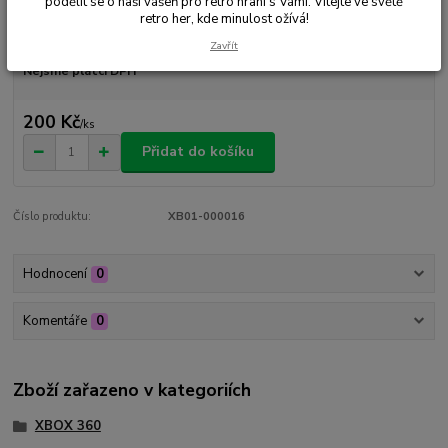
podělit se o naši vášeň pro retro hraní s Vámi. Vítejte ve světě
retro her, kde minulost ožívá!
Dostupnost
Skladem 1 ks
Zavřít
Nejsme plátci DPH
200 Kč
/
ks
Přidat do košíku
Číslo produktu:
XB01-000016
Hodnocení
0
Komentáře
0
Zboží zařazeno v kategoriích
XBOX 360