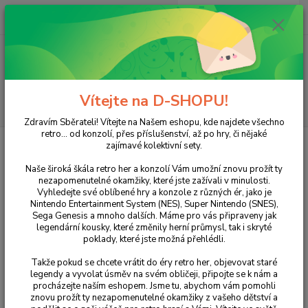
0
ks
+420 733 751 266
CZK
za
0 Kč
(Po-Pá, 15:00-20:00 hod.)
Menu
Vítejte na D-SHOPU!
Hledat
Zdravím Sběrateli! Vítejte na Našem eshopu, kde najdete všechno
retro... od konzolí, přes příslušenství, až po hry, či nějaké
Úvod
XBOX
XBOX 360
Sleeping Dogs: Limited Edition
zajímavé kolektivní sety.
Sleeping Dogs: Limited Edition
Naše široká škála retro her a konzolí Vám umožní znovu prožít ty
nezapomenutelné okamžiky, které jste zažívali v minulosti.
Vyhledejte své oblíbené hry a konzole z různých ér, jako je
Nintendo Entertainment System (NES), Super Nintendo (SNES),
Sega Genesis a mnoho dalších. Máme pro vás připraveny jak
legendární kousky, které změnily herní průmysl, tak i skryté
poklady, které jste možná přehlédli.
Takže pokud se chcete vrátit do éry retro her, objevovat staré
legendy a vyvolat úsměv na svém obličeji, připojte se k nám a
procházejte naším eshopem. Jsme tu, abychom vám pomohli
Ohodnotit produkt
znovu prožít ty nezapomenutelné okamžiky z vašeho dětství a