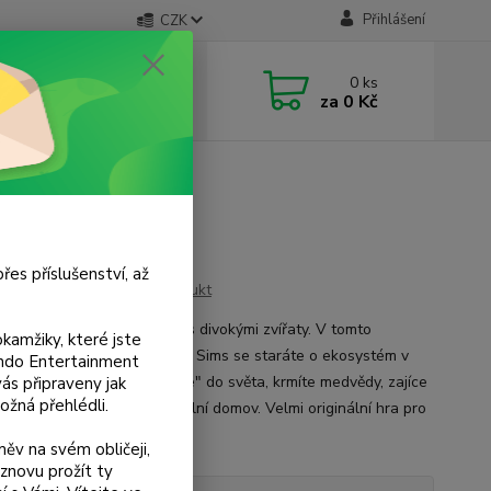
Přihlášení
CZK
 si rady? Zavolejte.
0
ks
 733 751 266
za
0 Kč
, 15:00-20:00 hod.)
řes příslušenství, až
Ohodnotit produkt
 do přírody a spřátelte se s divokými zvířaty. V tomto
kamžiky, které jste
ním simulátoru ze světa The Sims se staráte o ekosystém v
tendo Entertainment
Pomocí stylusu přímo "saháte" do světa, krmíte medvědy, zajíce
s připraveny jak
ožná přehlédli.
obry a budujete pro ně ideální domov. Velmi originální hra pro
ky přírody.
celý popis
ěv na svém obličeji,
znovu prožít ty