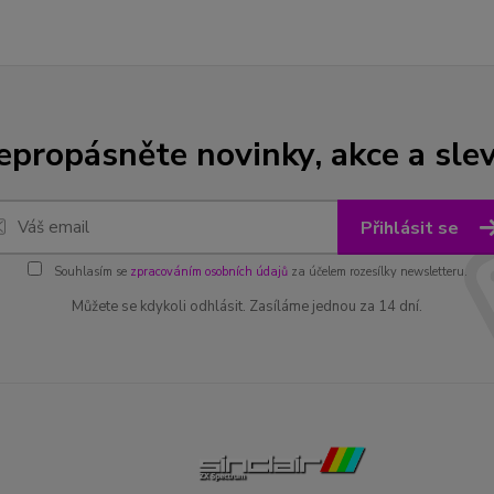
epropásněte novinky, akce a slev
Přihlásit se
Souhlasím se
zpracováním osobních údajů
za účelem rozesílky newsletteru.
Můžete se kdykoli odhlásit. Zasíláme jednou za 14 dní.