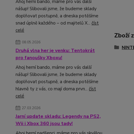
Ahoj herní bando, máme pro vás další
nášup! Slibovali jsme, že budeme sklady
doplňovat postupně, a dneska potěšíme
snad úplně každého – od majitelů X...
číst
celé
Zboží 
08.05.2026
NINT
Druhá vlna her je venku: Tentokrát
pro fanoušky Xboxu!
Ahoj herní bando, máme pro vás další
nášup! Slibovali jsme, že budeme sklady
doplňovat postupně, a dneska potěšíme
hlavně ty z vás, co mají doma prvn...
číst
celé
27.03.2026
Jarní update skladu: Legendy na PS2,
Wii i Xbox 360 jsou tady!
Ahoj herní nadšenci, máme pro vás skvělou