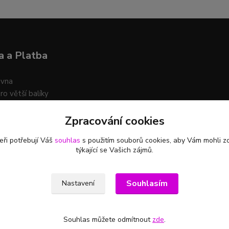
 a Platba
ovna
ro větší balíky
Zpracování cookies
t platby na účet i na dobírku
eři potřebují Váš
souhlas
s použitím souborů cookies, aby Vám mohli z
týkající se Vašich zájmů.
Souhlasím
Nastavení
Souhlas můžete odmítnout
zde
.