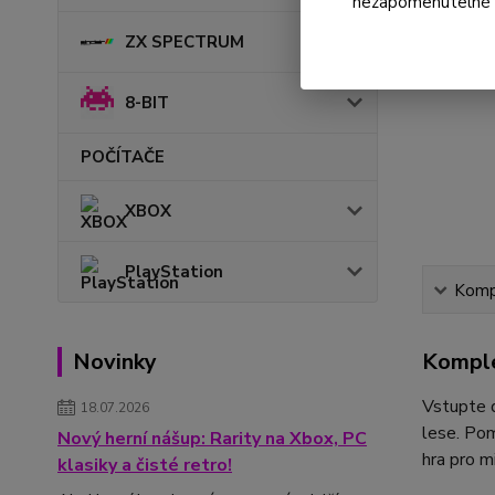
nezapomenutelné ok
ZX SPECTRUM
8-BIT
POČÍTAČE
XBOX
PlayStation
Kompl
Komple
Novinky
Vstupte d
18.07.2026
lese. Pom
Nový herní nášup: Rarity na Xbox, PC
hra pro m
klasiky a čisté retro!