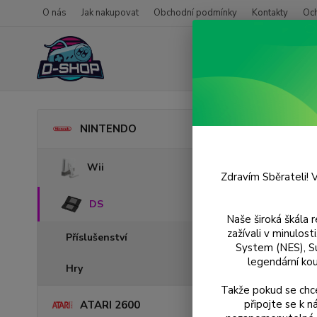
O nás
Jak nakupovat
Obchodní podmínky
Kontakty
Oc
Úvod
NINTENDO
Sim
Wii
Zdravím Sběrateli! V
DS
Naše široká škála 
zažívali v minulos
Příslušenství
System (NES), S
legendární kou
Hry
Takže pokud se chce
připojte se k 
ATARI 2600