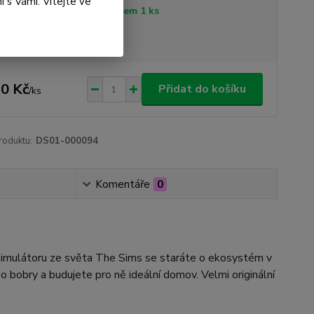
 s Vámi. Vítejte ve
tupnost
Skladem 1 ks
sme plátci DPH
0 Kč
Přidat do košíku
/
ks
roduktu:
DS01-000094
Komentáře
0
 simulátoru ze světa The Sims se staráte o ekosystém v
 bobry a budujete pro ně ideální domov. Velmi originální