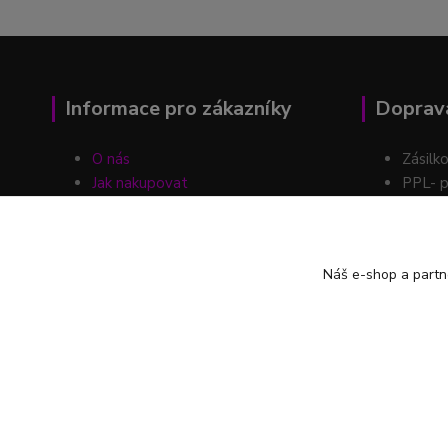
Informace pro zákazníky
Doprava
O nás
Zásilk
Jak nakupovat
PPL- p
Obchodní podmínky
Kontakty
Možnos
Blog
Náš e-shop a partn