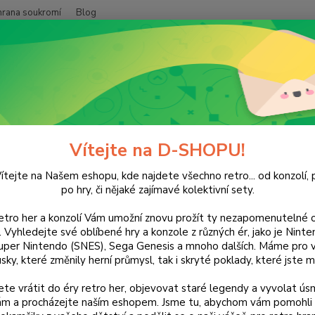
hrana soukromí
Blog
Nevíte
Hledat
+420
(Po-Pá
NINTENDO
DS
SimAnimals
Animals
Vítejte na D-SHOPU!
ítejte na Našem eshopu, kde najdete všechno retro... od konzolí, p
po hry, či nějaké zajímavé kolektivní sety.
Vstupte
retro her a konzolí Vám umožní znovu prožít ty nezapomenutelné o
unikát
ti. Vyhledejte své oblíbené hry a konzole z různých ér, jako je Nin
lese. 
uper Nintendo (SNES), Sega Genesis a mnoho dalších. Máme pro vá
sky, které změnily herní průmysl, tak i skryté poklady, které jste m
nebo b
milovní
te vrátit do éry retro her, objevovat staré legendy a vyvolat úsm
nám a procházejte naším eshopem. Jsme tu, abychom vám pomohli 