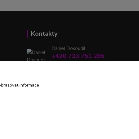
Kontakty
Daniel Dosoudil
+420 733 751 266
(Po-Pá, 15:00-20:00 hod.)
retrodshop@seznam.cz
obrazovat informace
Vytvořeno na
Eshop-rychle.cz