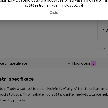
amžiky z vašeho dětství a podělit se o naši vášeň pro retro hraní
Dos
světě retro her, kde minulost ožívá!
Zavřít
Nej
17
Číslo p
etní specifikace
Hodnocení
0
tní specifikace
o přírody a spřátelte se s divokými zvířaty. V tomto unikátním
ocí stylusu přímo "saháte" do světa, krmíte medvědy, zajíce nebo
ilovníky přírody.