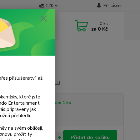
Přihlášení
CZK
 si rady? Zavolejte.
0
ks
 733 751 266
za
0 Kč
, 15:00-20:00 hod.)
řes příslušenství, až
Ohodnotit produkt
kamžiky, které jste
tupnost
Skladem 1 ks
tendo Entertainment
s připraveny jak
ožná přehlédli.
sme plátci DPH
ěv na svém obličeji,
znovu prožít ty
0 Kč
Přidat do košíku
/
ks