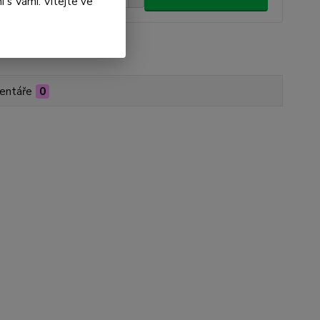
 s Vámi. Vítejte ve
roduktu:
P201-000094
entáře
0