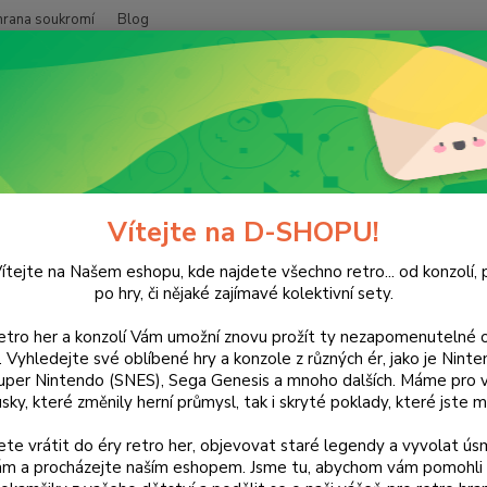
hrana soukromí
Blog
Nevíte
Hledat
+420
(Po-Pá
layStation
PlayStation 2
Scooby Doo!: Unmasked
by Doo!: Unmasked
Vítejte na D-SHOPU!
ítejte na Našem eshopu, kde najdete všechno retro... od konzolí, p
po hry, či nějaké zajímavé kolektivní sety.
retro her a konzolí Vám umožní znovu prožít ty nezapomenutelné o
Dos
ti. Vyhledejte své oblíbené hry a konzole z různých ér, jako je Nin
uper Nintendo (SNES), Sega Genesis a mnoho dalších. Máme pro vá
sky, které změnily herní průmysl, tak i skryté poklady, které jste m
Nej
te vrátit do éry retro her, objevovat staré legendy a vyvolat úsm
nám a procházejte naším eshopem. Jsme tu, abychom vám pomohli 
48