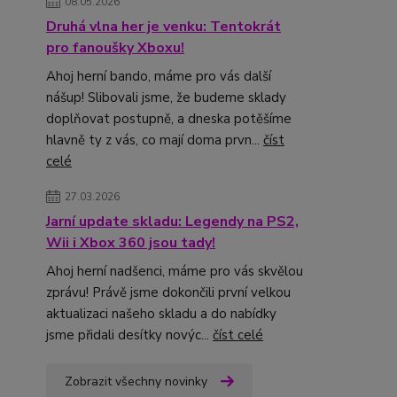
08.05.2026
Druhá vlna her je venku: Tentokrát
pro fanoušky Xboxu!
Ahoj herní bando, máme pro vás další
nášup! Slibovali jsme, že budeme sklady
doplňovat postupně, a dneska potěšíme
hlavně ty z vás, co mají doma prvn...
číst
celé
27.03.2026
Jarní update skladu: Legendy na PS2,
Wii i Xbox 360 jsou tady!
Ahoj herní nadšenci, máme pro vás skvělou
zprávu! Právě jsme dokončili první velkou
aktualizaci našeho skladu a do nabídky
jsme přidali desítky novýc...
číst celé
Zobrazit všechny novinky