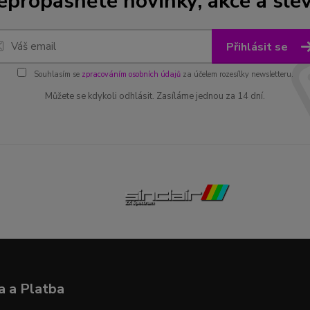
epropásněte novinky, akce a slev
Přihlásit se
Souhlasím se
zpracováním osobních údajů
za účelem rozesílky newsletteru.
Můžete se kdykoli odhlásit. Zasíláme jednou za 14 dní.
 a Platba