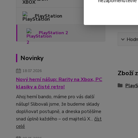
nezapomenutelné ok
PlayStation
PlayStation 2
Hodn
Novinky
18.07.2026
Zboží 
Nový herní nášup: Rarity na Xbox, PC
PlayS
klasiky a čisté retro!
Ahoj herní bando, máme pro vás další
nášup! Slibovali jsme, že budeme sklady
doplňovat postupně, a dneska potěšíme
snad úplně každého – od majitelů X...
číst
celé