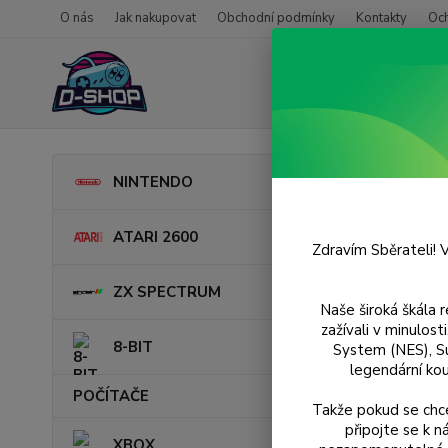
O nás
Jak nakupovat
Obchodní podmínky
Kontakty
Oc
Úvod
P
NINTENDO
Scoo
ATARI 2600
Zdravím Sběrateli! V
ZX SPECTRUM
Naše široká škála 
zažívali v minulos
8-BIT
System (NES), S
legendární kou
POČÍTAČE
Takže pokud se chce
připojte se k 
XBOX