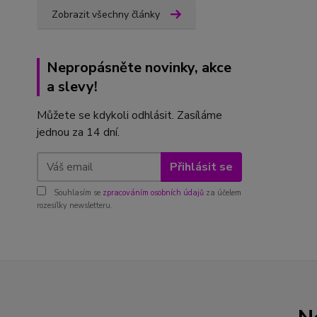
Zobrazit všechny články
Nepropásněte novinky, akce
a slevy!
Můžete se kdykoli odhlásit. Zasíláme
jednou za 14 dní.
Přihlásit se
Souhlasím se
zpracováním osobních údajů
za účelem
rozesílky newsletteru.