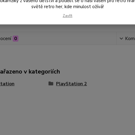
amžiky z vašeho dětství a podělit se o naši vášeň pro retro hraní
světě retro her, kde minulost ožívá!
Zavřít
Číslo p
ocení
0
Kom
zařazeno v kategoriích
tation
PlayStation 2