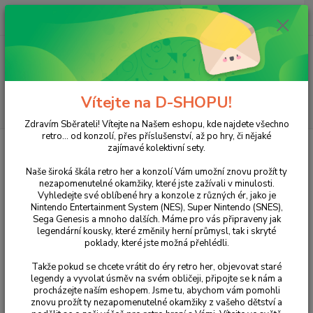
0
ks
+420 733 751 266
CZK
za
0 Kč
(Po-Pá, 15:00-20:00 hod.)
Menu
Vítejte na D-SHOPU!
Hledat
Zdravím Sběrateli! Vítejte na Našem eshopu, kde najdete všechno
retro... od konzolí, přes příslušenství, až po hry, či nějaké
Úvod
PlayStation
PlayStation 2
Scooby Doo! Night of 100 Frights
zajímavé kolektivní sety.
Scooby Doo! Night of 100 Frights
Naše široká škála retro her a konzolí Vám umožní znovu prožít ty
nezapomenutelné okamžiky, které jste zažívali v minulosti.
Vyhledejte své oblíbené hry a konzole z různých ér, jako je
Nintendo Entertainment System (NES), Super Nintendo (SNES),
Sega Genesis a mnoho dalších. Máme pro vás připraveny jak
legendární kousky, které změnily herní průmysl, tak i skryté
poklady, které jste možná přehlédli.
Takže pokud se chcete vrátit do éry retro her, objevovat staré
legendy a vyvolat úsměv na svém obličeji, připojte se k nám a
procházejte naším eshopem. Jsme tu, abychom vám pomohli
Ohodnotit produkt
znovu prožít ty nezapomenutelné okamžiky z vašeho dětství a