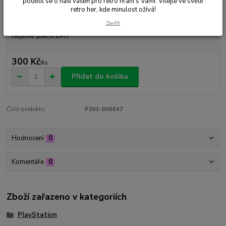
podělit se o naši vášeň pro retro hraní s Vámi. Vítejte ve světě
retro her, kde minulost ožívá!
Dostupnost
Skladem 1 ks
Zavřít
Nejsme plátci DPH
300 Kč
/
ks
Přidat do košíku
Číslo produktu:
P201-000047
Hodnocení
0
Komentáře
0
Zboží zařazeno v kategoriích
PlayStation