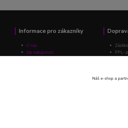
Informace pro zákazníky
Doprava
O nás
Zásilk
Jak nakupovat
PPL- p
Obchodní podmínky
Kontakty
Možnos
Blog
Náš e-shop a partn