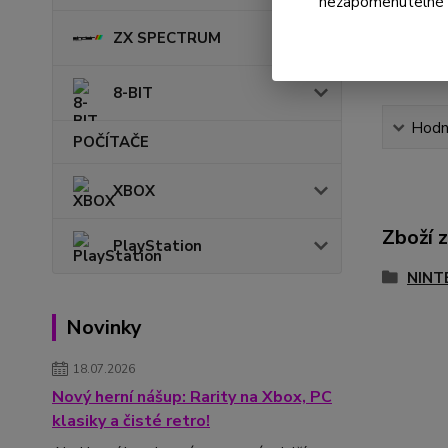
nezapomenutelné ok
ZX SPECTRUM
8-BIT
Hodn
POČÍTAČE
XBOX
Zboží 
PlayStation
NINT
Novinky
18.07.2026
Nový herní nášup: Rarity na Xbox, PC
klasiky a čisté retro!