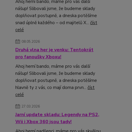
Ahoj herní bando, máme pro vás další
nášup! Slibovali jsme, že budeme sklady
doplňovat postupně, a dneska potěšíme
snad úplně každého – od majitelů X...
číst
celé
08.05.2026
Druhá vlna her je venku: Tentokrát
pro fanoušky Xboxu!
Ahoj herní bando, máme pro vás další
nášup! Slibovali jsme, že budeme sklady
doplňovat postupně, a dneska potěšíme
hlavně ty z vás, co mají doma prvn...
číst
celé
27.03.2026
Jarní update skladu: Legendy na PS2,
Wii i Xbox 360 jsou tady!
Ahoj herní nadšenci, máme pro vás skvělou