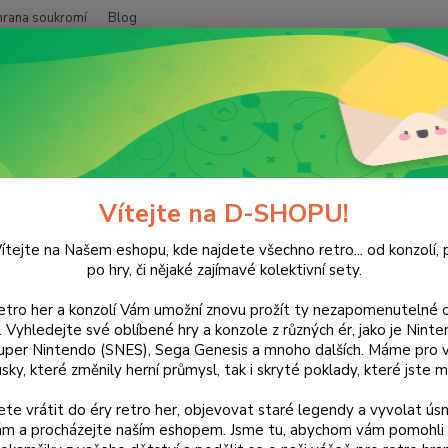
hrana soukromí
Blog
Nevíte
Hledat
+420
(Po-Pá
NINTENDO
DS
Hry
Sam Power: Firefighter
Power: Firefighter
Vítejte na D-SHOPU!
ítejte na Našem eshopu, kde najdete všechno retro... od konzolí, p
po hry, či nějaké zajímavé kolektivní sety.
retro her a konzolí Vám umožní znovu prožít ty nezapomenutelné o
Dos
ti. Vyhledejte své oblíbené hry a konzole z různých ér, jako je Nin
uper Nintendo (SNES), Sega Genesis a mnoho dalších. Máme pro vá
sky, které změnily herní průmysl, tak i skryté poklady, které jste m
Nej
te vrátit do éry retro her, objevovat staré legendy a vyvolat úsm
nám a procházejte naším eshopem. Jsme tu, abychom vám pomohli 
13