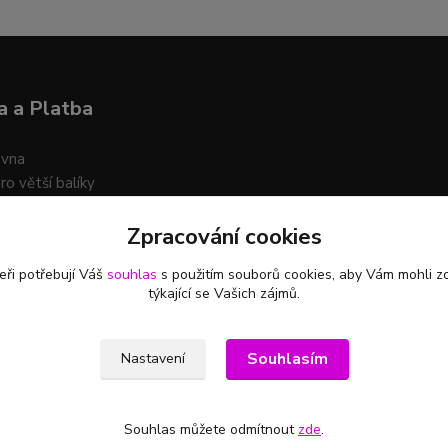
 a Platba
ovna
ro větší balíky
Zpracování cookies
t platby na účet i na dobírku
eři potřebují Váš
souhlas
s použitím souborů cookies, aby Vám mohli z
týkající se Vašich zájmů.
Souhlasím
Nastavení
Souhlas můžete odmítnout
zde
.