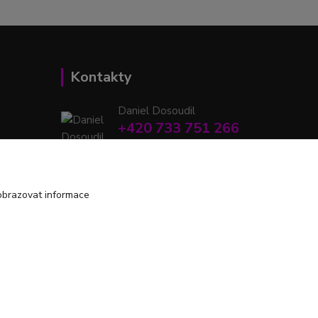
Kontakty
Daniel Dosoudil
+420 733 751 266
(Po-Pá, 15:00-20:00 hod.)
retrodshop@seznam.cz
obrazovat informace
Vytvořeno na
Eshop-rychle.cz