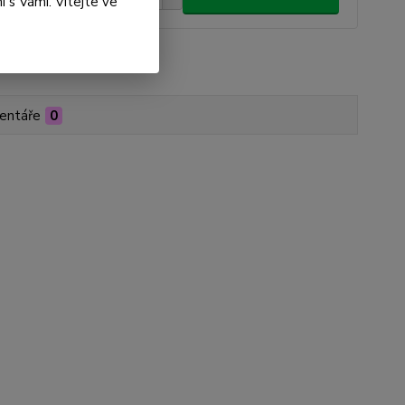
 s Vámi. Vítejte ve
roduktu:
DS01-000017
entáře
0