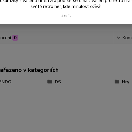
amžiky z vašeho dětství a podělit se o naši vášeň pro retro hraní
světě retro her, kde minulost ožívá!
Zavřít
Číslo p
ocení
0
Kom
zařazeno v kategoriích
ENDO
DS
Hry