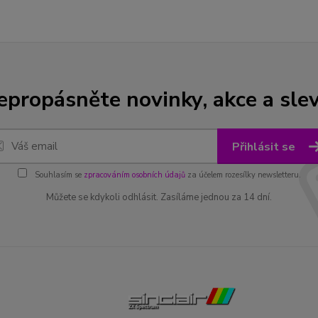
epropásněte novinky, akce a slev
Přihlásit se
Souhlasím se
zpracováním osobních údajů
za účelem rozesílky newsletteru.
Můžete se kdykoli odhlásit. Zasíláme jednou za 14 dní.