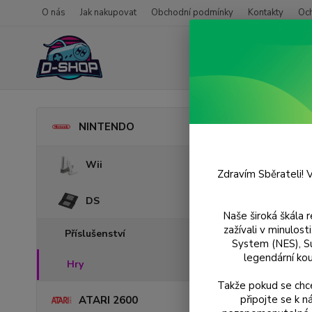
O nás
Jak nakupovat
Obchodní podmínky
Kontakty
Oc
Úvod
NINTENDO
Sam 
Wii
Zdravím Sběrateli! V
DS
Naše široká škála 
zažívali v minulos
Příslušenství
System (NES), S
legendární kou
Hry
Takže pokud se chce
připojte se k 
ATARI 2600