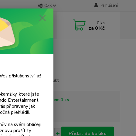
Přihlášení
CZK
 si rady? Zavolejte.
0
ks
 733 751 266
za
0 Kč
, 15:00-20:00 hod.)
řes příslušenství, až
Ohodnotit produkt
kamžiky, které jste
tupnost
Skladem 1 ks
tendo Entertainment
s připraveny jak
ožná přehlédli.
sme plátci DPH
ěv na svém obličeji,
znovu prožít ty
0 Kč
Přidat do košíku
/
ks