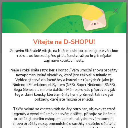
0
ks
+420 733 751 266
CZK
za
0 Kč
(Po-Pá, 15:00-20:00 hod.)
Menu
Vítejte na D-SHOPU!
Hledat
Zdravím Sběrateli! Vítejte na Našem eshopu, kde najdete všechno
retro... od konzolí, přes příslušenství, až po hry, či nějaké
Úvod
NINTENDO
Wii
Rugby League 3
zajímavé kolektivní sety.
Rugby League 3
Naše široká škála retro her a konzolí Vám umožní znovu prožít ty
nezapomenutelné okamžiky, které jste zažívali v minulosti.
Vyhledejte své oblíbené hry a konzole z různých ér, jako je
Nintendo Entertainment System (NES), Super Nintendo (SNES),
Sega Genesis a mnoho dalších. Máme pro vás připraveny jak
legendární kousky, které změnily herní průmysl, tak i skryté
poklady, které jste možná přehlédli.
Takže pokud se chcete vrátit do éry retro her, objevovat staré
legendy a vyvolat úsměv na svém obličeji, připojte se k nám a
procházejte naším eshopem. Jsme tu, abychom vám pomohli
Ohodnotit produkt
znovu prožít ty nezapomenutelné okamžiky z vašeho dětství a