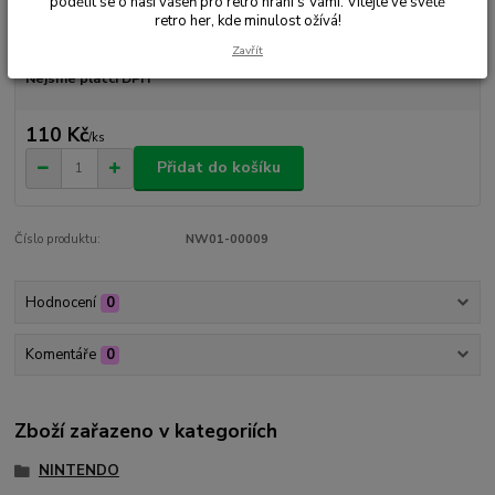
podělit se o naši vášeň pro retro hraní s Vámi. Vítejte ve světě
retro her, kde minulost ožívá!
Dostupnost
Skladem 1 ks
Zavřít
Nejsme plátci DPH
110 Kč
/
ks
Přidat do košíku
Číslo produktu:
NW01-00009
Hodnocení
0
Komentáře
0
Zboží zařazeno v kategoriích
NINTENDO