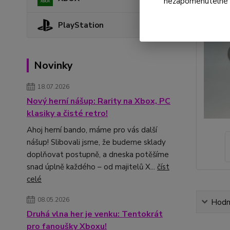
nezapomenutelné ok
PlayStation
Novinky
18.07.2026
Nový herní nášup: Rarity na Xbox, PC
klasiky a čisté retro!
Ahoj herní bando, máme pro vás další
nášup! Slibovali jsme, že budeme sklady
doplňovat postupně, a dneska potěšíme
snad úplně každého – od majitelů X...
číst
celé
08.05.2026
Hodn
Druhá vlna her je venku: Tentokrát
pro fanoušky Xboxu!