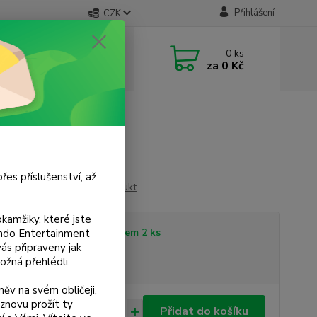
Přihlášení
CZK
 si rady? Zavolejte.
0
ks
 733 751 266
za
0 Kč
, 15:00-20:00 hod.)
řes příslušenství, až
Ohodnotit produkt
kamžiky, které jste
tupnost
Skladem 2 ks
tendo Entertainment
s připraveny jak
ožná přehlédli.
sme plátci DPH
ěv na svém obličeji,
znovu prožít ty
0 Kč
Přidat do košíku
/
ks