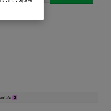
 s Vámi. Vítejte ve
roduktu:
PC01-000004
entáře
0