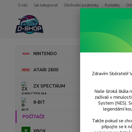
O nás
Jak nakupovat
Obchodní podmínky
Kontakty
Oc
Úvod
NINTENDO
Rise
ATARI 2600
Zdravím Sběrateli! V
ZX SPECTRUM
Naše široká škála 
zažívali v minulos
8-BIT
System (NES), S
legendární kou
POČÍTAČE
Takže pokud se chce
připojte se k 
XBOX