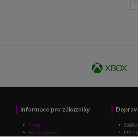
Informace pro zákazníky
Doprava
O nás
Zásilk
Jak nakupovat
PPL- p