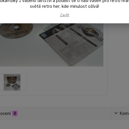
amžiky z vašeho dětství a podělit se o naši vášeň pro retro hraní
světě retro her, kde minulost ožívá!
Zavřít
Číslo p
ocení
0
Kom