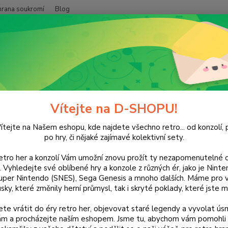
hrana soukromí
Blog
Nevíte
Hledat
+420
(Po-Pá
POČÍTAČE
Rise of Nations
 of Nations
Vítejte na D-SHOPU!
ítejte na Našem eshopu, kde najdete všechno retro... od konzolí, p
po hry, či nějaké zajímavé kolektivní sety.
retro her a konzolí Vám umožní znovu prožít ty nezapomenutelné o
Dos
ti. Vyhledejte své oblíbené hry a konzole z různých ér, jako je Nin
uper Nintendo (SNES), Sega Genesis a mnoho dalších. Máme pro vá
sky, které změnily herní průmysl, tak i skryté poklady, které jste m
Nej
te vrátit do éry retro her, objevovat staré legendy a vyvolat úsm
nám a procházejte naším eshopem. Jsme tu, abychom vám pomohli 
16