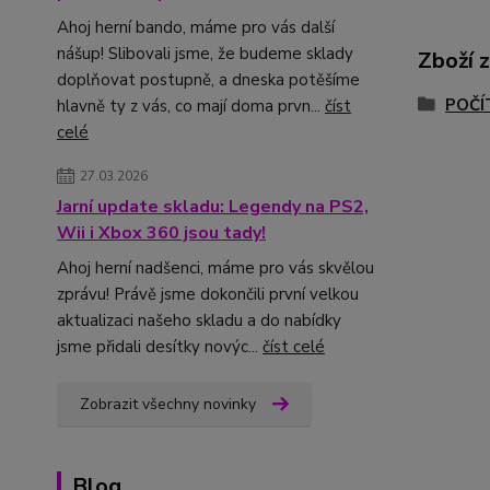
Ahoj herní bando, máme pro vás další
nášup! Slibovali jsme, že budeme sklady
Zboží 
doplňovat postupně, a dneska potěšíme
POČÍ
hlavně ty z vás, co mají doma prvn...
číst
celé
27.03.2026
Jarní update skladu: Legendy na PS2,
Wii i Xbox 360 jsou tady!
Ahoj herní nadšenci, máme pro vás skvělou
zprávu! Právě jsme dokončili první velkou
aktualizaci našeho skladu a do nabídky
jsme přidali desítky novýc...
číst celé
Zobrazit všechny novinky
Blog