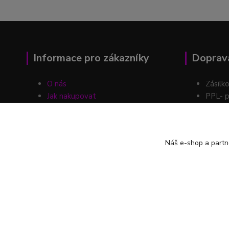
Informace pro zákazníky
Doprava
O nás
Zásilk
Jak nakupovat
PPL- p
Obchodní podmínky
Kontakty
Možnos
Blog
Náš e-shop a partn