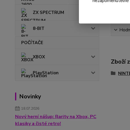
nezapomenutelné ok
ZX SPECTRUM
8-BIT
Hodn
POČÍTAČE
XBOX
Zboží 
PlayStation
NINT
Novinky
18.07.2026
Nový herní nášup: Rarity na Xbox, PC
klasiky a čisté retro!