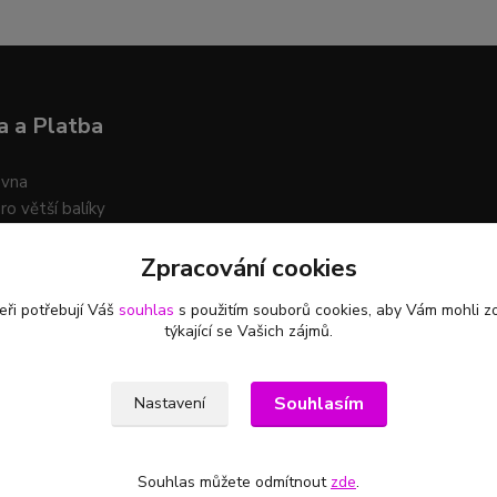
 a Platba
ovna
ro větší balíky
Zpracování cookies
t platby na účet i na dobírku
eři potřebují Váš
souhlas
s použitím souborů cookies, aby Vám mohli z
týkající se Vašich zájmů.
Souhlasím
Nastavení
Souhlas můžete odmítnout
zde
.