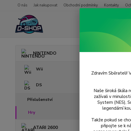
O nás
Jak nakupovat
Obchodní podmínky
Kontakty
Oc
Úvod
NINTENDO
Purr
Wii
Zdravím Sběrateli! V
DS
Naše široká škála 
zažívali v minulos
Příslušenství
System (NES), S
legendární kou
Hry
Takže pokud se chce
připojte se k 
ATARI 2600