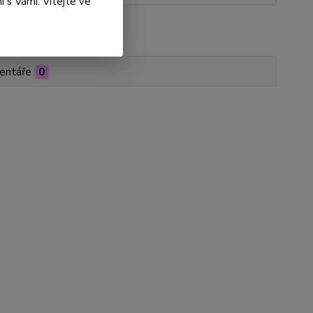
 s Vámi. Vítejte ve
roduktu:
DS01-000096
entáře
0