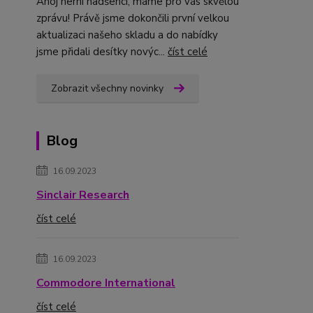
Ahoj herní nadšenci, máme pro vás skvělou
zprávu! Právě jsme dokončili první velkou
aktualizaci našeho skladu a do nabídky
jsme přidali desítky novýc...
číst celé
Zobrazit všechny novinky
Blog
16.09.2023
Sinclair Research
číst celé
16.09.2023
Commodore International
číst celé