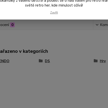
amžiky z vašeho dětství a podělit se o naši vášeň pro retro hraní
světě retro her, kde minulost ožívá!
Číslo p
Zavřít
ocení
0
Kom
zařazeno v kategoriích
ENDO
DS
Hry