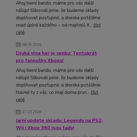
Ahoj herní bando, máme pro vás další
nášup! Slibovali jsme, že budeme sklady
doplňovat postupně, a dneska potěšíme
snad úplně každého – od majitelů X...
číst
celé
08.05.2026
Druhá vlna her je venku: Tentokrát
pro fanoušky Xboxu!
Ahoj herní bando, máme pro vás další
nášup! Slibovali jsme, že budeme sklady
doplňovat postupně, a dneska potěšíme
hlavně ty z vás, co mají doma prvn...
číst
celé
27.03.2026
Jarní update skladu: Legendy na PS2,
Wii i Xbox 360 jsou tady!