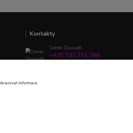
Kontakty
Daniel Dosoudil
+420 733 751 266
(Po-Pá, 15:00-20:00 hod.)
retrodshop@seznam.cz
obrazovat informace
Vytvořeno na
Eshop-rychle.cz