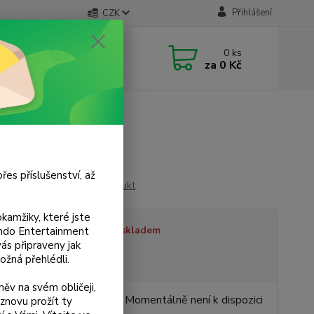
Přihlášení
CZK
 si rady? Zavolejte.
0
ks
 733 751 266
za
0 Kč
, 15:00-20:00 hod.)
řes příslušenství, až
Ohodnotit produkt
kamžiky, které jste
tupnost
Není skladem
tendo Entertainment
s připraveny jak
ožná přehlédli.
sme plátci DPH
ěv na svém obličeji,
 Kč
Momentálně není k dispozici
znovu prožít ty
/
ks