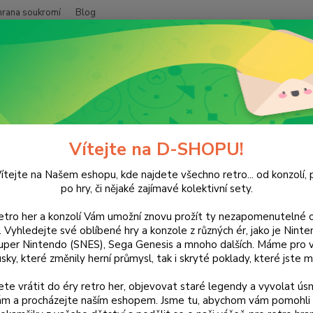
hrana soukromí
Blog
Nevíte
Hledat
+420
(Po-Pá
NINTENDO
DS
Hry
Purr Pals
 Pals
Vítejte na D-SHOPU!
ítejte na Našem eshopu, kde najdete všechno retro... od konzolí, p
po hry, či nějaké zajímavé kolektivní sety.
retro her a konzolí Vám umožní znovu prožít ty nezapomenutelné o
Dos
ti. Vyhledejte své oblíbené hry a konzole z různých ér, jako je Nin
uper Nintendo (SNES), Sega Genesis a mnoho dalších. Máme pro vá
sky, které změnily herní průmysl, tak i skryté poklady, které jste m
Nej
te vrátit do éry retro her, objevovat staré legendy a vyvolat úsm
90
nám a procházejte naším eshopem. Jsme tu, abychom vám pomohli 