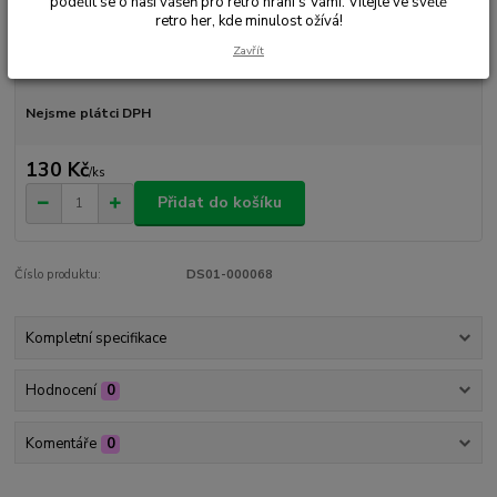
podělit se o naši vášeň pro retro hraní s Vámi. Vítejte ve světě
Ohodnotit produkt
retro her, kde minulost ožívá!
Zavřít
Dostupnost
Skladem 1 ks
Nejsme plátci DPH
130 Kč
/
ks
Přidat do košíku
Číslo produktu:
DS01-000068
Kompletní specifikace
Hodnocení
0
Komentáře
0