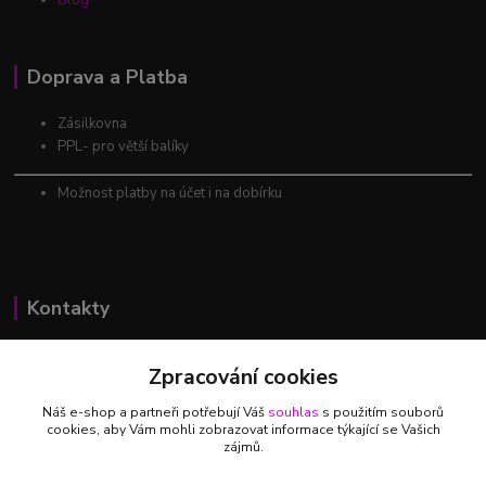
Doprava a Platba
Zásilkovna
PPL- pro větší balíky
Možnost platby na účet i na dobírku
Kontakty
Daniel Dosoudil
Zpracování cookies
+420 733 751 266
(Po-Pá, 15:00-20:00 hod.)
Náš e-shop a partneři potřebují Váš
souhlas
s použitím souborů
cookies, aby Vám mohli zobrazovat informace týkající se Vašich
retrodshop@seznam.cz
zájmů.