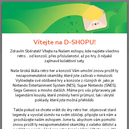
0
ks
+420 733 751 266
CZK
za
0 Kč
(Po-Pá, 15:00-20:00 hod.)
Menu
Vítejte na D-SHOPU!
Hledat
Zdravím Sběrateli! Vítejte na Našem eshopu, kde najdete všechno
retro... od konzolí, přes příslušenství, až po hry, či nějaké
Úvod
NINTENDO
DS
Hry
Professor Layton and Pandora’s Box
zajímavé kolektivní sety.
Professor Layton and Pandora’s
Naše široká škála retro her a konzolí Vám umožní znovu prožít ty
nezapomenutelné okamžiky, které jste zažívali v minulosti.
Box
Vyhledejte své oblíbené hry a konzole z různých ér, jako je
Nintendo Entertainment System (NES), Super Nintendo (SNES),
Sega Genesis a mnoho dalších. Máme pro vás připraveny jak
legendární kousky, které změnily herní průmysl, tak i skryté
poklady, které jste možná přehlédli.
Takže pokud se chcete vrátit do éry retro her, objevovat staré
legendy a vyvolat úsměv na svém obličeji, připojte se k nám a
procházejte naším eshopem. Jsme tu, abychom vám pomohli
znovu prožít ty nezapomenutelné okamžiky z vašeho dětství a