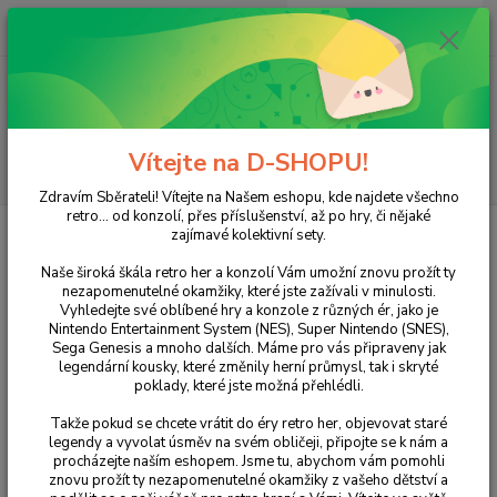
0
ks
+420 733 751 266
CZK
za
0 Kč
(Po-Pá, 15:00-20:00 hod.)
Menu
Vítejte na D-SHOPU!
Hledat
Zdravím Sběrateli! Vítejte na Našem eshopu, kde najdete všechno
retro... od konzolí, přes příslušenství, až po hry, či nějaké
Úvod
XBOX
XBOX 360
Borderlands 2
zajímavé kolektivní sety.
Borderlands 2
Naše široká škála retro her a konzolí Vám umožní znovu prožít ty
nezapomenutelné okamžiky, které jste zažívali v minulosti.
Vyhledejte své oblíbené hry a konzole z různých ér, jako je
Nintendo Entertainment System (NES), Super Nintendo (SNES),
Sega Genesis a mnoho dalších. Máme pro vás připraveny jak
legendární kousky, které změnily herní průmysl, tak i skryté
poklady, které jste možná přehlédli.
Takže pokud se chcete vrátit do éry retro her, objevovat staré
legendy a vyvolat úsměv na svém obličeji, připojte se k nám a
procházejte naším eshopem. Jsme tu, abychom vám pomohli
Ohodnotit produkt
znovu prožít ty nezapomenutelné okamžiky z vašeho dětství a