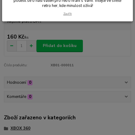
podělit se o naši vášeň pro retro hraní s Vámi. Vítejte ve světě
retro her, kde minulost ožívá!
Dostupnost
Skladem 1 ks
Zavřít
Nejsme plátci DPH
160 Kč
/
ks
Přidat do košíku
Číslo produktu:
XB01-000011
Hodnocení
0
Komentáře
0
Zboží zařazeno v kategoriích
XBOX 360