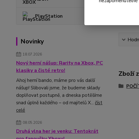
nezapomenutelné ok
PlayStation
Hodn
Novinky
18.07.2026
Nový herní nášup: Rarity na Xbox, PC
klasiky a čisté retro!
Zboží 
Ahoj herní bando, máme pro vás další
POČÍ
nášup! Slibovali jsme, že budeme sklady
doplňovat postupně, a dneska potěšíme
snad úplně každého – od majitelů X...
číst
celé
08.05.2026
Druhá vlna her je venku: Tentokrát
pro fanoušky Xboxu!