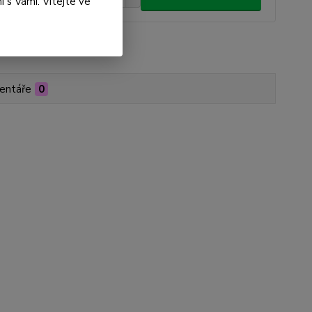
 s Vámi. Vítejte ve
roduktu:
PC01-000094
entáře
0