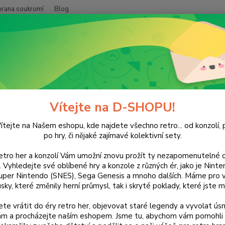
hrana soukromí
Blog
Nevíte
Hledat
+420
(Po-Pá
POČÍTAČE
Rise & Fall: Civilizations at War
 & Fall: Civilizations at War
Vítejte na D-SHOPU!
ítejte na Našem eshopu, kde najdete všechno retro... od konzolí, p
po hry, či nějaké zajímavé kolektivní sety.
retro her a konzolí Vám umožní znovu prožít ty nezapomenutelné o
Dos
ti. Vyhledejte své oblíbené hry a konzole z různých ér, jako je Nin
uper Nintendo (SNES), Sega Genesis a mnoho dalších. Máme pro vá
sky, které změnily herní průmysl, tak i skryté poklady, které jste m
Nej
te vrátit do éry retro her, objevovat staré legendy a vyvolat úsm
nám a procházejte naším eshopem. Jsme tu, abychom vám pomohli 
16