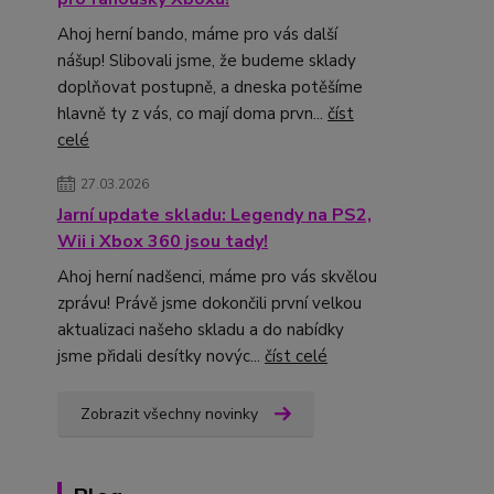
Ahoj herní bando, máme pro vás další
nášup! Slibovali jsme, že budeme sklady
doplňovat postupně, a dneska potěšíme
hlavně ty z vás, co mají doma prvn...
číst
celé
27.03.2026
Jarní update skladu: Legendy na PS2,
Wii i Xbox 360 jsou tady!
Ahoj herní nadšenci, máme pro vás skvělou
zprávu! Právě jsme dokončili první velkou
aktualizaci našeho skladu a do nabídky
jsme přidali desítky novýc...
číst celé
Zobrazit všechny novinky