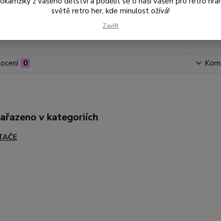
amžiky z vašeho dětství a podělit se o naši vášeň pro retro hraní
světě retro her, kde minulost ožívá!
Zavřít
Číslo p
ocení
0
Kom
zařazeno v kategoriích
TAČE