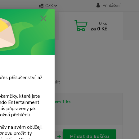
Přihlášení
CZK
 si rady? Zavolejte.
0
ks
 733 751 266
za
0 Kč
, 15:00-20:00 hod.)
řes příslušenství, až
Ohodnotit produkt
kamžiky, které jste
tupnost
Skladem 1 ks
tendo Entertainment
s připraveny jak
ožná přehlédli.
sme plátci DPH
ěv na svém obličeji,
znovu prožít ty
0 Kč
Přidat do košíku
/
ks