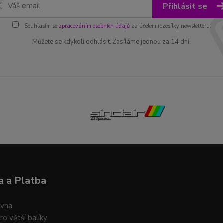
Přihlásit se
Souhlasím se
zpracováním osobních údajů
za účelem rozesílky newsletteru.
Můžete se kdykoli odhlásit. Zasíláme jednou za 14 dní.
 a Platba
ovna
ro větší balíky