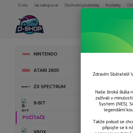
O nás
Jak nakupovat
Obchodní podmínky
Kontakty
Oc
Úvod
NINTENDO
Rise
ATARI 2600
Zdravím Sběrateli! V
ZX SPECTRUM
Naše široká škála 
zažívali v minulos
8-BIT
System (NES), S
legendární kou
POČÍTAČE
Takže pokud se chce
připojte se k 
XBOX