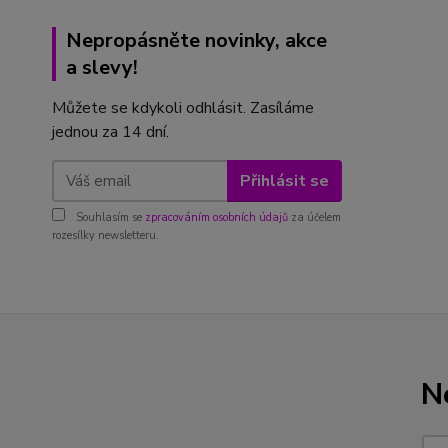
Nepropásněte novinky, akce
a slevy!
Můžete se kdykoli odhlásit. Zasíláme
jednou za 14 dní.
Přihlásit se
Souhlasím se
zpracováním osobních údajů
za účelem
rozesílky newsletteru.
N