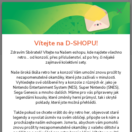
0
ks
+420 733 751 266
CZK
za
0 Kč
(Po-Pá, 15:00-20:00 hod.)
Menu
Vítejte na D-SHOPU!
Hledat
Zdravím Sběrateli! Vítejte na Našem eshopu, kde najdete všechno
retro... od konzolí, přes příslušenství, až po hry, či nějaké
Úvod
ZX SPECTRUM
Hry
Operation Thunderbolt
zajímavé kolektivní sety.
Operation Thunderbolt
Naše široká škála retro her a konzolí Vám umožní znovu prožít ty
nezapomenutelné okamžiky, které jste zažívali v minulosti.
Vyhledejte své oblíbené hry a konzole z různých ér, jako je
Nintendo Entertainment System (NES), Super Nintendo (SNES),
Sega Genesis a mnoho dalších. Máme pro vás připraveny jak
legendární kousky, které změnily herní průmysl, tak i skryté
poklady, které jste možná přehlédli.
Takže pokud se chcete vrátit do éry retro her, objevovat staré
legendy a vyvolat úsměv na svém obličeji, připojte se k nám a
procházejte naším eshopem. Jsme tu, abychom vám pomohli
Ohodnotit produkt
znovu prožít ty nezapomenutelné okamžiky z vašeho dětství a