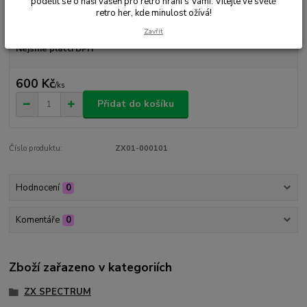
podělit se o naši vášeň pro retro hraní s Vámi. Vítejte ve světě
retro her, kde minulost ožívá!
Dostupnost
Skladem 1 ks
Zavřít
Nejsme plátci DPH
600 Kč
/
ks
Přidat do košíku
Číslo produktu:
ZX01-000101
Hodnocení
0
Komentáře
0
Zboží zařazeno v kategoriích
ZX SPECTRUM