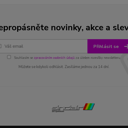
epropásněte novinky, akce a slev
Přihlásit se
Souhlasím se
zpracováním osobních údajů
za účelem rozesílky newsletteru.
Můžete se kdykoli odhlásit. Zasíláme jednou za 14 dní.