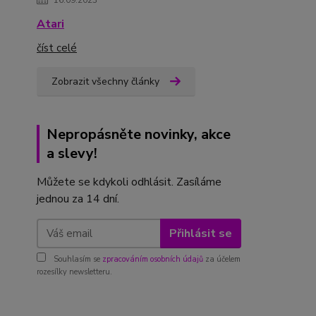
16.09.2023
Atari
číst celé
Zobrazit všechny články
Nepropásněte novinky, akce
a slevy!
Můžete se kdykoli odhlásit. Zasíláme
jednou za 14 dní.
Přihlásit se
Souhlasím se
zpracováním osobních údajů
za účelem
rozesílky newsletteru.