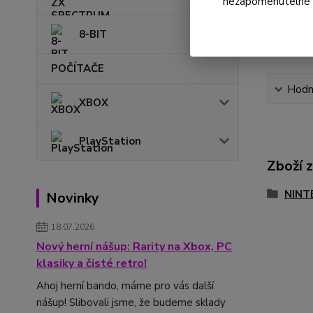
nezapomenutelné ok
8-BIT
POČÍTAČE
Hodn
XBOX
PlayStation
Zboží 
NINT
Novinky
18.07.2026
Nový herní nášup: Rarity na Xbox, PC
klasiky a čisté retro!
Ahoj herní bando, máme pro vás další
nášup! Slibovali jsme, že budeme sklady