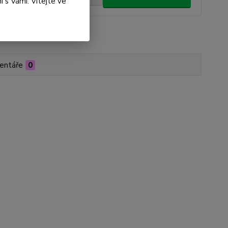
 s Vámi. Vítejte ve
roduktu:
NW01-00031
entáře
0