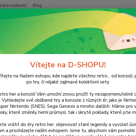
hrana soukromí
Blog
Nevíte
Hledat
+420
(Po-Pá
NINTENDO
Wii
MySims: Party
ms: Party
Vítejte na D-SHOPU!
ítejte na Našem eshopu, kde najdete všechno retro... od konzolí, p
po hry, či nějaké zajímavé kolektivní sety.
retro her a konzolí Vám umožní znovu prožít ty nezapomenutelné o
Dos
ti. Vyhledejte své oblíbené hry a konzole z různých ér, jako je Nin
uper Nintendo (SNES), Sega Genesis a mnoho dalších. Máme pro vá
sky, které změnily herní průmysl, tak i skryté poklady, které jste m
Nej
te vrátit do éry retro her, objevovat staré legendy a vyvolat úsm
nám a procházejte naším eshopem. Jsme tu, abychom vám pomohli 
11