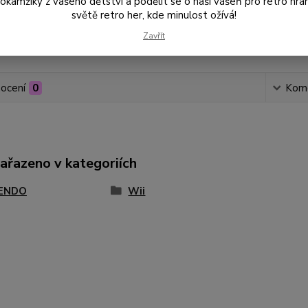
amžiky z vašeho dětství a podělit se o naši vášeň pro retro hraní
světě retro her, kde minulost ožívá!
Zavřít
Číslo p
ocení
0
Kom
zařazeno v kategoriích
ENDO
Wii