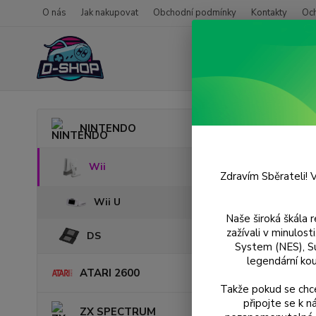
O nás
Jak nakupovat
Obchodní podmínky
Kontakty
Oc
Úvod
NINTENDO
MySi
Wii
Zdravím Sběrateli! V
Wii U
Naše široká škála 
zažívali v minulos
DS
System (NES), S
legendární kou
ATARI 2600
Takže pokud se chce
připojte se k 
ZX SPECTRUM