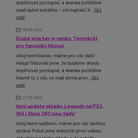
doplňovat postupně, a dneska potěšíme
snad úplně každého – od majitelů X...
číst
celé
08.05.2026
Druhá vlna her je venku: Tentokrát
pro fanoušky Xboxu!
Ahoj herní bando, máme pro vás další
nášup! Slibovali jsme, že budeme sklady
doplňovat postupně, a dneska potěšíme
hlavně ty z vás, co mají doma prvn...
číst
celé
27.03.2026
Jarní update skladu: Legendy na PS2,
Wii i Xbox 360 jsou tady!
Ahoj herní nadšenci, máme pro vás skvělou
zprávu! Právě jsme dokončili první velkou