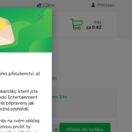
Přihlášení
CZK
 si rady? Zavolejte.
0
ks
 733 751 266
za
0 Kč
, 15:00-20:00 hod.)
řes příslušenství, až
Ohodnotit produkt
kamžiky, které jste
tupnost
Skladem 1 ks
tendo Entertainment
s připraveny jak
ožná přehlédli.
sme plátci DPH
ěv na svém obličeji,
znovu prožít ty
0 Kč
Přidat do košíku
/
ks