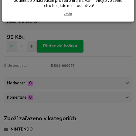
podělit se o naši vášeň pro retro hraní s Vámi. Vítejte ve světě
retro her, kde minulost ožívá!
Dostupnost
Skladem 1 ks
Zavřít
Nejsme plátci DPH
90 Kč
/
ks
Přidat do košíku
Číslo produktu:
DS01-000079
Hodnocení
0
Komentáře
0
Zboží zařazeno v kategoriích
NINTENDO