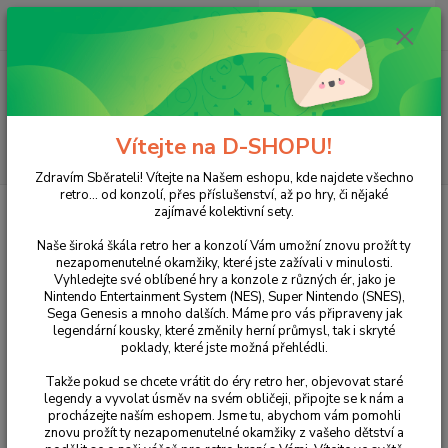
0
ks
+420 733 751 266
CZK
za
0 Kč
(Po-Pá, 15:00-20:00 hod.)
Menu
Vítejte na D-SHOPU!
Hledat
Zdravím Sběrateli! Vítejte na Našem eshopu, kde najdete všechno
retro... od konzolí, přes příslušenství, až po hry, či nějaké
Úvod
NINTENDO
DS
Hry
Mah Jong Quest: Expedition
zajímavé kolektivní sety.
Mah Jong Quest: Expedition
Naše široká škála retro her a konzolí Vám umožní znovu prožít ty
nezapomenutelné okamžiky, které jste zažívali v minulosti.
Vyhledejte své oblíbené hry a konzole z různých ér, jako je
Nintendo Entertainment System (NES), Super Nintendo (SNES),
Sega Genesis a mnoho dalších. Máme pro vás připraveny jak
legendární kousky, které změnily herní průmysl, tak i skryté
poklady, které jste možná přehlédli.
Takže pokud se chcete vrátit do éry retro her, objevovat staré
legendy a vyvolat úsměv na svém obličeji, připojte se k nám a
procházejte naším eshopem. Jsme tu, abychom vám pomohli
Ohodnotit produkt
znovu prožít ty nezapomenutelné okamžiky z vašeho dětství a