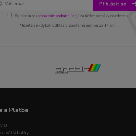
Přihlásit se
Souhlasím se
zpracováním osobních údajů
za účelem rozesílky newsletteru.
Můžete se kdykoli odhlásit. Zasíláme jednou za 14 dní.
 a Platba
ovna
ro větší balíky