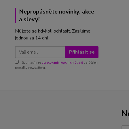
Nepropásněte novinky, akce
a slevy!
Můžete se kdykoli odhlásit. Zasíláme
jednou za 14 dní.
Přihlásit se
Souhlasím se
zpracováním osobních údajů
za účelem
rozesílky newsletteru.
N