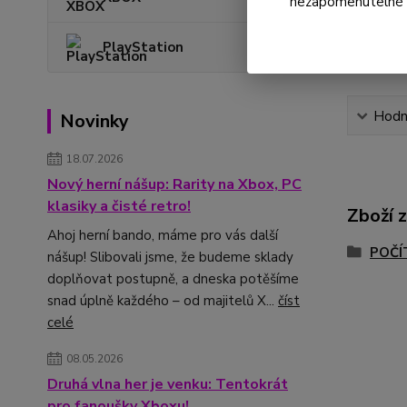
nezapomenutelné ok
PlayStation
Hodn
Novinky
18.07.2026
Nový herní nášup: Rarity na Xbox, PC
klasiky a čisté retro!
Zboží 
Ahoj herní bando, máme pro vás další
POČÍ
nášup! Slibovali jsme, že budeme sklady
doplňovat postupně, a dneska potěšíme
snad úplně každého – od majitelů X...
číst
celé
08.05.2026
Druhá vlna her je venku: Tentokrát
pro fanoušky Xboxu!