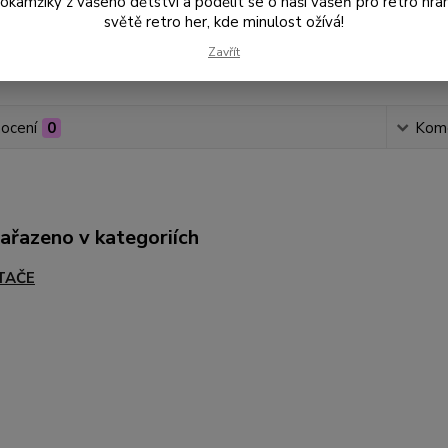
amžiky z vašeho dětství a podělit se o naši vášeň pro retro hraní
světě retro her, kde minulost ožívá!
Zavřít
Číslo p
ocení
0
Kom
zařazeno v kategoriích
TAČE