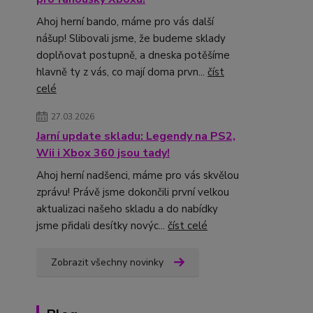
Ahoj herní bando, máme pro vás další
nášup! Slibovali jsme, že budeme sklady
doplňovat postupně, a dneska potěšíme
hlavně ty z vás, co mají doma prvn...
číst
celé
27.03.2026
Jarní update skladu: Legendy na PS2,
Wii i Xbox 360 jsou tady!
Ahoj herní nadšenci, máme pro vás skvělou
zprávu! Právě jsme dokončili první velkou
aktualizaci našeho skladu a do nabídky
jsme přidali desítky novýc...
číst celé
Zobrazit všechny novinky