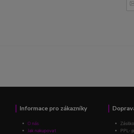
Informace pro zákazníky
Doprava
O nás
Zásilk
Jak nakupovat
PPL- p