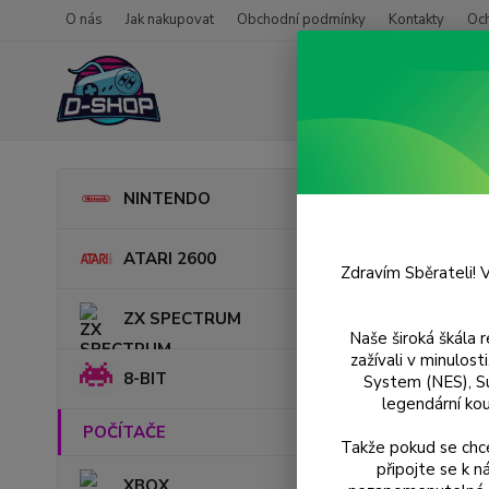
O nás
Jak nakupovat
Obchodní podmínky
Kontakty
Oc
Úvod
NINTENDO
Mage
ATARI 2600
Zdravím Sběrateli! V
ZX SPECTRUM
Naše široká škála 
zažívali v minulos
8-BIT
System (NES), S
legendární kou
POČÍTAČE
Takže pokud se chce
připojte se k 
XBOX