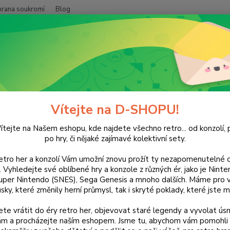
hrana soukromí
Blog
Nevíte
Hledat
+420
(Po-Pá
POČÍTAČE
Mage Knights: Apocalypse
 Knights: Apocalypse
Vítejte na D-SHOPU!
ítejte na Našem eshopu, kde najdete všechno retro... od konzolí, p
po hry, či nějaké zajímavé kolektivní sety.
retro her a konzolí Vám umožní znovu prožít ty nezapomenutelné o
Dos
ti. Vyhledejte své oblíbené hry a konzole z různých ér, jako je Nin
uper Nintendo (SNES), Sega Genesis a mnoho dalších. Máme pro vá
sky, které změnily herní průmysl, tak i skryté poklady, které jste m
Nej
te vrátit do éry retro her, objevovat staré legendy a vyvolat úsm
nám a procházejte naším eshopem. Jsme tu, abychom vám pomohli 
17