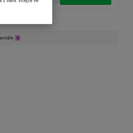
 s Vámi. Vítejte ve
roduktu:
PC01-000088
entáře
0