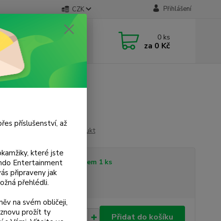
Přihlášení
CZK
 si rady? Zavolejte.
0
ks
 733 751 266
za
0 Kč
, 15:00-20:00 hod.)
řes příslušenství, až
Ohodnotit produkt
kamžiky, které jste
tupnost
Skladem 1 ks
tendo Entertainment
s připraveny jak
ožná přehlédli.
sme plátci DPH
ěv na svém obličeji,
znovu prožít ty
0 Kč
Přidat do košíku
/
ks