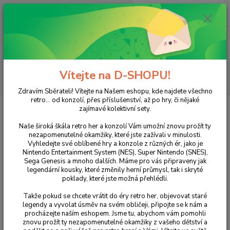
0
ks
+420 733 751 266
CZK
za
0 Kč
(Po-Pá, 15:00-20:00 hod.)
Menu
Vítejte na D-SHOPU!
Hledat
Zdravím Sběrateli! Vítejte na Našem eshopu, kde najdete všechno
retro... od konzolí, přes příslušenství, až po hry, či nějaké
Úvod
NINTENDO
DS
Hry
Madagascar: Escape 2 Africa
zajímavé kolektivní sety.
Madagascar: Escape 2 Africa
Naše široká škála retro her a konzolí Vám umožní znovu prožít ty
nezapomenutelné okamžiky, které jste zažívali v minulosti.
Vyhledejte své oblíbené hry a konzole z různých ér, jako je
Nintendo Entertainment System (NES), Super Nintendo (SNES),
Sega Genesis a mnoho dalších. Máme pro vás připraveny jak
legendární kousky, které změnily herní průmysl, tak i skryté
poklady, které jste možná přehlédli.
Takže pokud se chcete vrátit do éry retro her, objevovat staré
legendy a vyvolat úsměv na svém obličeji, připojte se k nám a
procházejte naším eshopem. Jsme tu, abychom vám pomohli
Ohodnotit produkt
znovu prožít ty nezapomenutelné okamžiky z vašeho dětství a