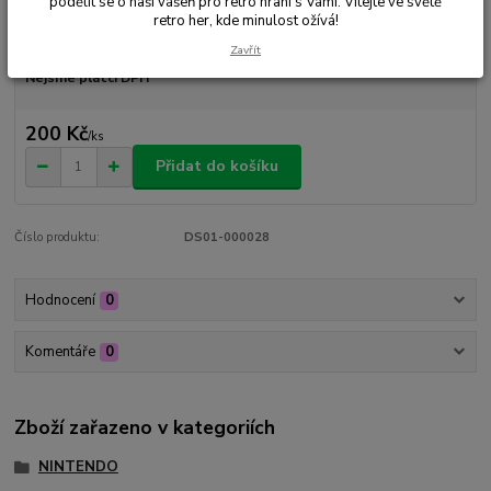
podělit se o naši vášeň pro retro hraní s Vámi. Vítejte ve světě
retro her, kde minulost ožívá!
Dostupnost
Skladem 1 ks
Zavřít
Nejsme plátci DPH
200 Kč
/
ks
Přidat do košíku
Číslo produktu:
DS01-000028
Hodnocení
0
Komentáře
0
Zboží zařazeno v kategoriích
NINTENDO