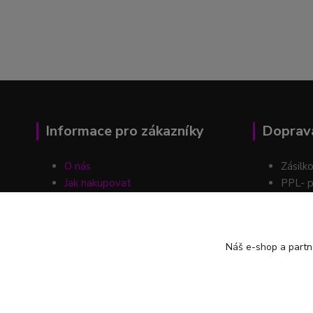
Informace pro zákazníky
Doprava
O nás
Zásilk
Jak nakupovat
PPL- p
Obchodní podmínky
Kontakty
Možnos
Blog
Náš e-shop a partn