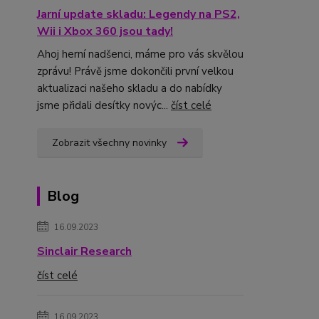
Jarní update skladu: Legendy na PS2,
Wii i Xbox 360 jsou tady!
Ahoj herní nadšenci, máme pro vás skvělou
zprávu! Právě jsme dokončili první velkou
aktualizaci našeho skladu a do nabídky
jsme přidali desítky novýc...
číst celé
Zobrazit všechny novinky
Blog
16.09.2023
Sinclair Research
číst celé
16.09.2023