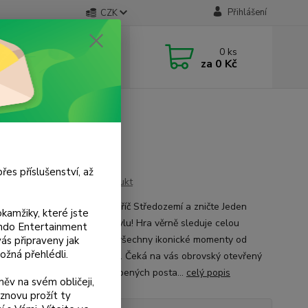
Přihlášení
CZK
 si rady? Zavolejte.
0
ks
 733 751 266
za
0 Kč
, 15:00-20:00 hod.)
řes příslušenství, až
Ohodnotit produkt
 se na epickou výpravu napříč Středozemí a zničte Jeden
kamžiky, které jste
 v nezaměnitelném LEGO stylu! Hra věrně sleduje celou
tendo Entertainment
u trilogii, takže si prožijete všechny ikonické momenty od
s připraveny jak
ožná přehlédli.
ky až po bitvu u Černé brány. Čeká na vás obrovský otevřený
 prozkoumávání, desítky oblíbených posta...
celý popis
ěv na svém obličeji,
znovu prožít ty