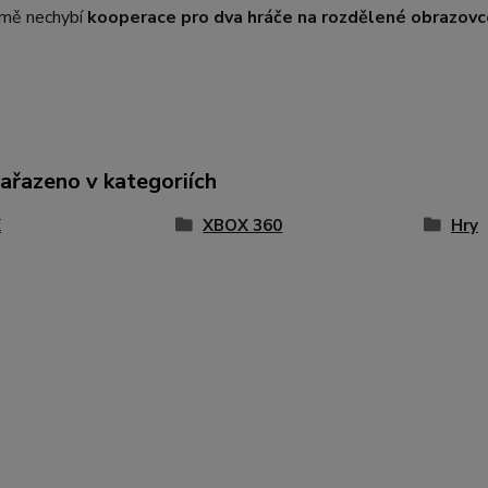
mě nechybí
kooperace pro dva hráče na rozdělené obrazovc
zařazeno v kategoriích
X
XBOX 360
Hry