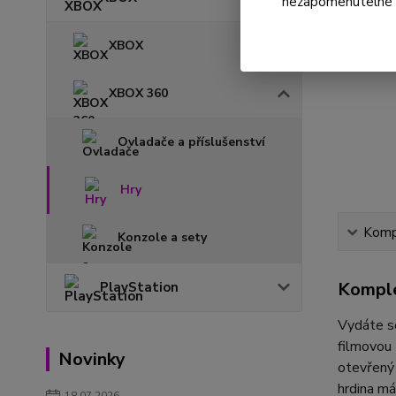
nezapomenutelné ok
XBOX
XBOX 360
Ovladače a příslušenství
Hry
Kompl
Konzole a sety
Komple
PlayStation
Vydáte se
filmovou 
Novinky
otevřený
hrdina má