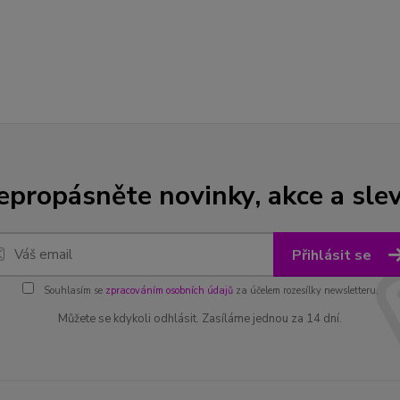
epropásněte novinky, akce a slev
Přihlásit se
Souhlasím se
zpracováním osobních údajů
za účelem rozesílky newsletteru.
Můžete se kdykoli odhlásit. Zasíláme jednou za 14 dní.