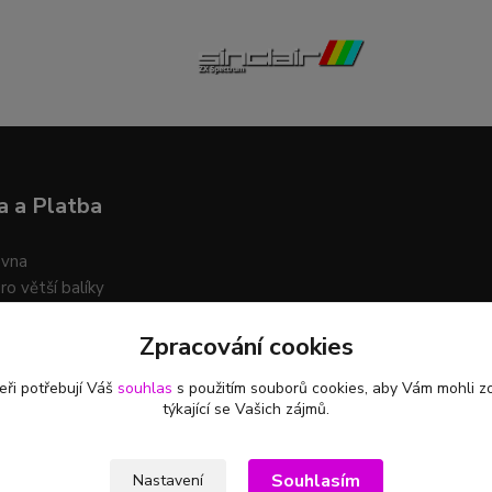
 a Platba
ovna
ro větší balíky
Zpracování cookies
t platby na účet i na dobírku
eři potřebují Váš
souhlas
s použitím souborů cookies, aby Vám mohli z
týkající se Vašich zájmů.
Souhlasím
Nastavení