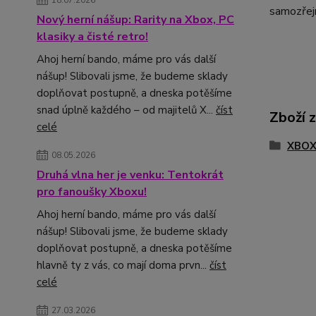
18.07.2026
samozřej
Nový herní nášup: Rarity na Xbox, PC
klasiky a čisté retro!
Ahoj herní bando, máme pro vás další
nášup! Slibovali jsme, že budeme sklady
doplňovat postupně, a dneska potěšíme
snad úplně každého – od majitelů X...
číst
Zboží 
celé
XBO
08.05.2026
Druhá vlna her je venku: Tentokrát
pro fanoušky Xboxu!
Ahoj herní bando, máme pro vás další
nášup! Slibovali jsme, že budeme sklady
doplňovat postupně, a dneska potěšíme
hlavně ty z vás, co mají doma prvn...
číst
celé
27.03.2026