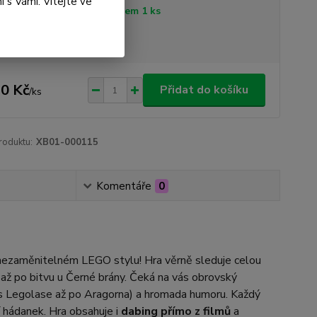
 s Vámi. Vítejte ve
tupnost
Skladem 1 ks
sme plátci DPH
0 Kč
Přidat do košíku
/
ks
roduktu:
XB01-000115
Komentáře
0
 nezaměnitelném LEGO stylu! Hra věrně sleduje celou
y až po bitvu u Černé brány. Čeká na vás obrovský
es Legolase až po Aragorna) a hromada humoru. Každý
í hádanek. Hra obsahuje i
dabing přímo z filmů
a