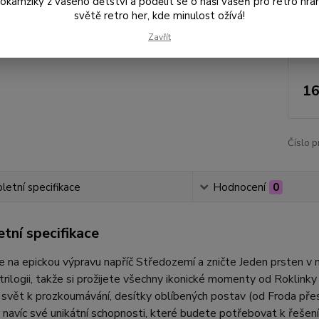
amžiky z vašeho dětství a podělit se o naši vášeň pro retro hraní
Dos
světě retro her, kde minulost ožívá!
Zavřít
Nej
16
Číslo p
etní specifikace
Hodnocení
0
tní specifikace
 na epickou výpravu napříč Středozemí a zničte Jeden prsten v
trilogii, takže si prožijete všechny ikonické momenty od Roklink
 svět k prozkoumávání, desítky oblíbených postav (od Froda př
 navíc své unikátní schopnosti, které budete potřebovat k řešen