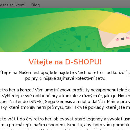
hrana soukromí
Blog
Nevíte
Hledat
+420
(Po-Pá
XBOX
XBOX 360
Hry
Lego Lord of the Rings
 Lord of the Rings
Vítejte na D-SHOPU!
ítejte na Našem eshopu, kde najdete všechno retro... od konzolí, p
po hry, či nějaké zajímavé kolektivní sety.
Vydáte
retro her a konzolí Vám umožní znovu prožít ty nezapomenutelné o
prsten
ti. Vyhledejte své oblíbené hry a konzole z různých ér, jako je Nin
filmovo
uper Nintendo (SNES), Sega Genesis a mnoho dalších. Máme pro vá
sky, které změnily herní průmysl, tak i skryté poklady, které jste m
Roklin
svět k
te vrátit do éry retro her, objevovat staré legendy a vyvolat úsm
nám a procházejte naším eshopem. Jsme tu, abychom vám pomohli 