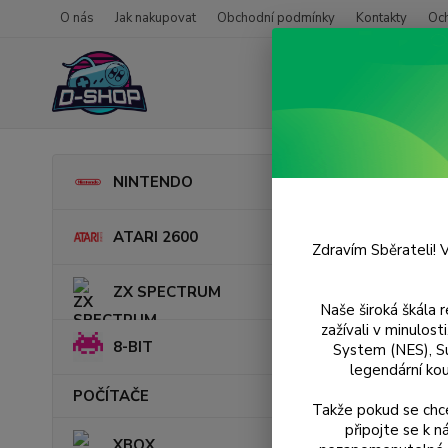
O nás
Jak nakupovat
Obchodní podmínky
Kontakty
Oc
Úvod
NINTENDO
Lego
ATARI 2600
Zdravím Sběrateli! V
Novinka
ZX SPECTRUM
Naše široká škála 
zažívali v minulos
8-BIT
System (NES), S
legendární kou
POČÍTAČE
Takže pokud se chce
připojte se k 
XBOX