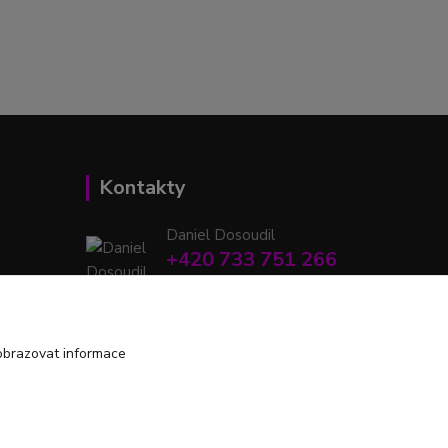
Kontakty
Daniel Dosoudil
+420 733 751 266
(Po-Pá, 15:00-20:00 hod.)
retrodshop@seznam.cz
obrazovat informace