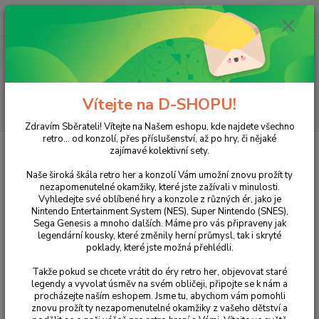
0
ks
+420 733 751 266
CZK
za
0 Kč
(Po-Pá, 15:00-20:00 hod.)
Menu
Vítejte na D-SHOPU!
Hledat
Zdravím Sběrateli! Vítejte na Našem eshopu, kde najdete všechno
retro... od konzolí, přes příslušenství, až po hry, či nějaké
Úvod
XBOX
XBOX 360
Kinect Sport: Season Two
zajímavé kolektivní sety.
Kinect Sport: Season Two
Naše široká škála retro her a konzolí Vám umožní znovu prožít ty
nezapomenutelné okamžiky, které jste zažívali v minulosti.
Vyhledejte své oblíbené hry a konzole z různých ér, jako je
Nintendo Entertainment System (NES), Super Nintendo (SNES),
Sega Genesis a mnoho dalších. Máme pro vás připraveny jak
legendární kousky, které změnily herní průmysl, tak i skryté
poklady, které jste možná přehlédli.
Takže pokud se chcete vrátit do éry retro her, objevovat staré
legendy a vyvolat úsměv na svém obličeji, připojte se k nám a
procházejte naším eshopem. Jsme tu, abychom vám pomohli
Ohodnotit produkt
znovu prožít ty nezapomenutelné okamžiky z vašeho dětství a