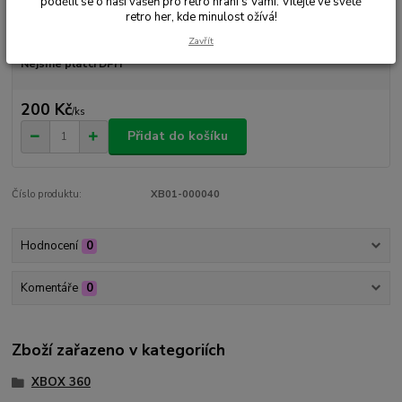
podělit se o naši vášeň pro retro hraní s Vámi. Vítejte ve světě
retro her, kde minulost ožívá!
Dostupnost
Skladem 1 ks
Zavřít
Nejsme plátci DPH
200 Kč
/
ks
Přidat do košíku
Číslo produktu:
XB01-000040
Hodnocení
0
Komentáře
0
Zboží zařazeno v kategoriích
XBOX 360