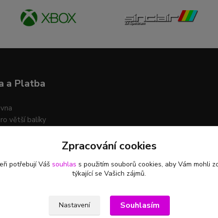
 a Platba
ovna
ro větší balíky
Zpracování cookies
t platby na účet i na dobírku
eři potřebují Váš
souhlas
s použitím souborů cookies, aby Vám mohli z
týkající se Vašich zájmů.
Souhlasím
Nastavení