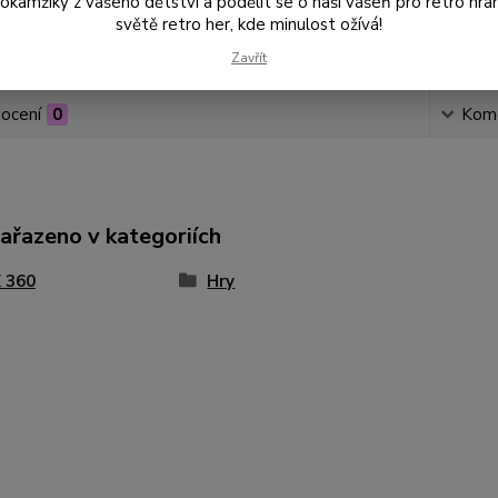
amžiky z vašeho dětství a podělit se o naši vášeň pro retro hraní
světě retro her, kde minulost ožívá!
Číslo p
Zavřít
ocení
0
Kom
zařazeno v kategoriích
 360
Hry