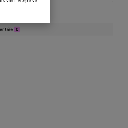
 s Vámi. Vítejte ve
roduktu:
XB01-000060
entáře
0