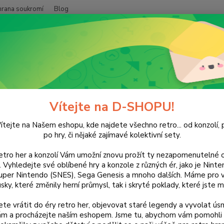
hrana soukromí
Blog
Nevíte
Hledat
+420
(Po-Pá
XBOX
XBOX 360
Just Dance 2015
 Dance 2015
Vítejte na D-SHOPU!
ítejte na Našem eshopu, kde najdete všechno retro... od konzolí, p
po hry, či nějaké zajímavé kolektivní sety.
retro her a konzolí Vám umožní znovu prožít ty nezapomenutelné o
Dos
ti. Vyhledejte své oblíbené hry a konzole z různých ér, jako je Nin
uper Nintendo (SNES), Sega Genesis a mnoho dalších. Máme pro vá
sky, které změnily herní průmysl, tak i skryté poklady, které jste m
Nej
te vrátit do éry retro her, objevovat staré legendy a vyvolat úsm
35
nám a procházejte naším eshopem. Jsme tu, abychom vám pomohli 