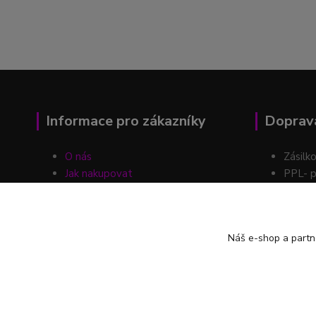
Informace pro zákazníky
Doprava
O nás
Zásilk
Jak nakupovat
PPL- p
Obchodní podmínky
Kontakty
Možnos
Blog
Náš e-shop a partn