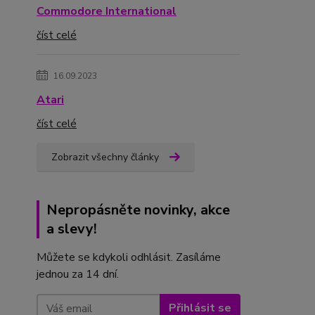
Commodore International
číst celé
16.09.2023
Atari
číst celé
Zobrazit všechny články
Nepropásněte novinky, akce
a slevy!
Můžete se kdykoli odhlásit. Zasíláme
jednou za 14 dní.
Přihlásit se