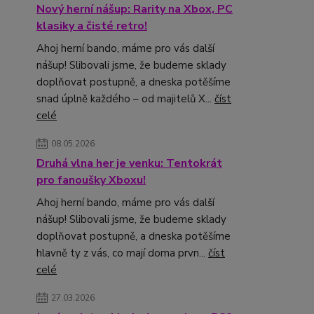
Nový herní nášup: Rarity na Xbox, PC
klasiky a čisté retro!
Ahoj herní bando, máme pro vás další
nášup! Slibovali jsme, že budeme sklady
doplňovat postupně, a dneska potěšíme
snad úplně každého – od majitelů X...
číst
celé
08.05.2026
Druhá vlna her je venku: Tentokrát
pro fanoušky Xboxu!
Ahoj herní bando, máme pro vás další
nášup! Slibovali jsme, že budeme sklady
doplňovat postupně, a dneska potěšíme
hlavně ty z vás, co mají doma prvn...
číst
celé
27.03.2026