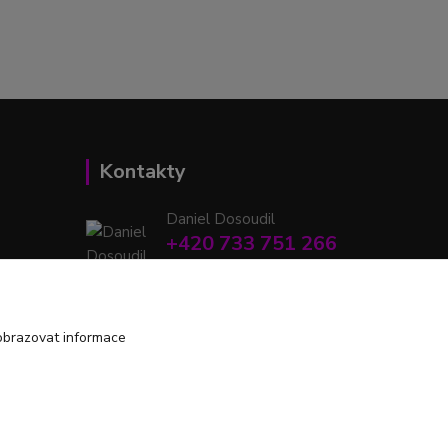
Kontakty
Daniel Dosoudil
+420 733 751 266
(Po-Pá, 15:00-20:00 hod.)
retrodshop@seznam.cz
obrazovat informace