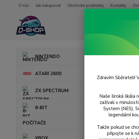
O nás
Jak nakupovat
Obchodní podmínky
Kontakty
Oc
Úvod
NINTENDO
Just
ATARI 2600
Zdravím Sběrateli! V
ZX SPECTRUM
Naše široká škála 
zažívali v minulos
8-BIT
System (NES), S
legendární kou
POČÍTAČE
Takže pokud se chce
připojte se k 
XBOX