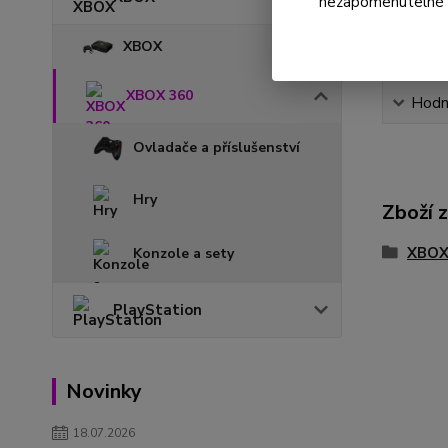
nezapomenutelné ok
XBOX
XBOX 360
Hodn
Ovladače a příslušenství
Hry
Zboží 
XBOX
Konzole a sety
PlayStation
Novinky
18.07.2026