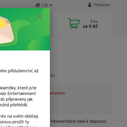
Přihlášení
CZK
 si rady? Zavolejte.
0
ks
 733 751 266
za
0 Kč
, 15:00-20:00 hod.)
řes příslušenství, až
Ohodnotit produkt
kamžiky, které jste
tupnost
Není skladem
tendo Entertainment
s připraveny jak
ožná přehlédli.
sme plátci DPH
ěv na svém obličeji,
0 Kč
Momentálně není k dispozici
znovu prožít ty
/
ks