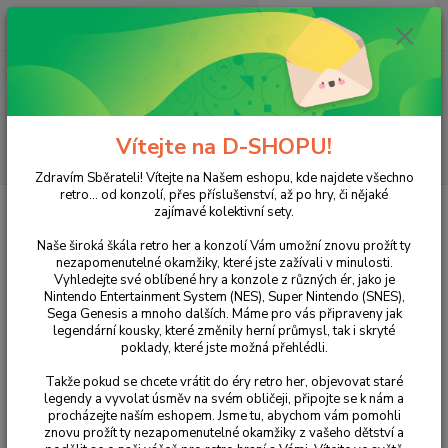
0
ks
+420 733 751 266
CZK
za
0 Kč
(Po-Pá, 15:00-20:00 hod.)
Menu
Vítejte na D-SHOPU!
Hledat
Zdravím Sběrateli! Vítejte na Našem eshopu, kde najdete všechno
retro... od konzolí, přes příslušenství, až po hry, či nějaké
Úvod
NINTENDO
DS
Hry
iCarly
zajímavé kolektivní sety.
iCarly
Naše široká škála retro her a konzolí Vám umožní znovu prožít ty
nezapomenutelné okamžiky, které jste zažívali v minulosti.
Vyhledejte své oblíbené hry a konzole z různých ér, jako je
Nintendo Entertainment System (NES), Super Nintendo (SNES),
Sega Genesis a mnoho dalších. Máme pro vás připraveny jak
legendární kousky, které změnily herní průmysl, tak i skryté
poklady, které jste možná přehlédli.
Takže pokud se chcete vrátit do éry retro her, objevovat staré
legendy a vyvolat úsměv na svém obličeji, připojte se k nám a
procházejte naším eshopem. Jsme tu, abychom vám pomohli
Ohodnotit produkt
znovu prožít ty nezapomenutelné okamžiky z vašeho dětství a