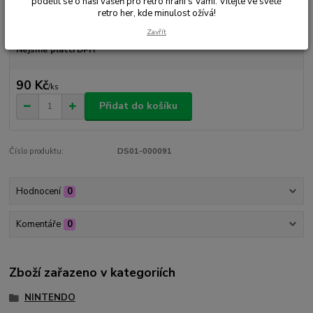
podělit se o naši vášeň pro retro hraní s Vámi. Vítejte ve světě
retro her, kde minulost ožívá!
Dostupnost
Skladem 1 ks
Zavřít
Nejsme plátci DPH
90 Kč
/
ks
Přidat do košíku
Číslo produktu:
DS01-000091
Hodnocení
0
Komentáře
0
Zboží zařazeno v kategoriích
NINTENDO