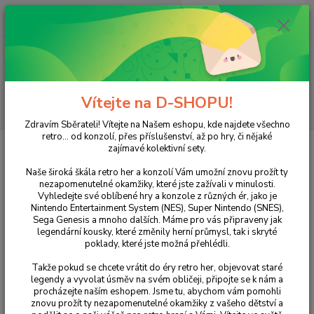
0
ks
+420 733 751 266
CZK
za
0 Kč
(Po-Pá, 15:00-20:00 hod.)
Menu
Vítejte na D-SHOPU!
Hledat
Zdravím Sběrateli! Vítejte na Našem eshopu, kde najdete všechno
retro... od konzolí, přes příslušenství, až po hry, či nějaké
Úvod
ZX SPECTRUM
Hry
How To Be a Hero
zajímavé kolektivní sety.
How To Be a Hero
Naše široká škála retro her a konzolí Vám umožní znovu prožít ty
nezapomenutelné okamžiky, které jste zažívali v minulosti.
Vyhledejte své oblíbené hry a konzole z různých ér, jako je
Nintendo Entertainment System (NES), Super Nintendo (SNES),
Sega Genesis a mnoho dalších. Máme pro vás připraveny jak
legendární kousky, které změnily herní průmysl, tak i skryté
poklady, které jste možná přehlédli.
Takže pokud se chcete vrátit do éry retro her, objevovat staré
legendy a vyvolat úsměv na svém obličeji, připojte se k nám a
procházejte naším eshopem. Jsme tu, abychom vám pomohli
Ohodnotit produkt
znovu prožít ty nezapomenutelné okamžiky z vašeho dětství a