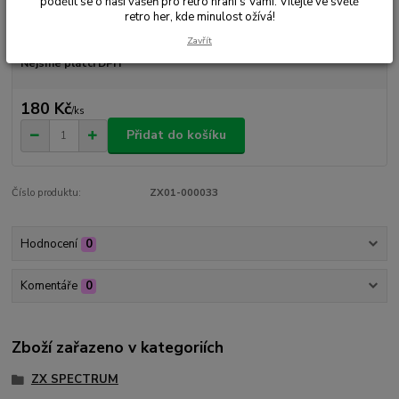
podělit se o naši vášeň pro retro hraní s Vámi. Vítejte ve světě
retro her, kde minulost ožívá!
Dostupnost
Skladem 1 ks
Zavřít
Nejsme plátci DPH
180 Kč
/
ks
Přidat do košíku
Číslo produktu:
ZX01-000033
Hodnocení
0
Komentáře
0
Zboží zařazeno v kategoriích
ZX SPECTRUM