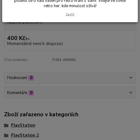
podělit se o naši vášeň pro retro hraní s Vámi. Vítejte ve světě
retro her, kde minulost ožívá!
Dostupnost
Není skladem
Zavřít
Nejsme plátci DPH
400 Kč
/
ks
Momentálně není k dispozici
Číslo produktu:
P201-000081
Hodnocení
0
Komentáře
0
Zboží zařazeno v kategoriích
PlayStation
PlayStation 2