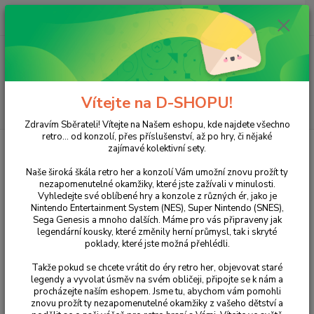
0
ks
+420 733 751 266
CZK
za
0 Kč
(Po-Pá, 15:00-20:00 hod.)
Menu
Vítejte na D-SHOPU!
Hledat
Zdravím Sběrateli! Vítejte na Našem eshopu, kde najdete všechno
retro... od konzolí, přes příslušenství, až po hry, či nějaké
Úvod
PlayStation
PlayStation 2
Grand Theft Auto: San Andreas
zajímavé kolektivní sety.
Grand Theft Auto: San Andreas
Naše široká škála retro her a konzolí Vám umožní znovu prožít ty
nezapomenutelné okamžiky, které jste zažívali v minulosti.
Vyhledejte své oblíbené hry a konzole z různých ér, jako je
Nintendo Entertainment System (NES), Super Nintendo (SNES),
Sega Genesis a mnoho dalších. Máme pro vás připraveny jak
legendární kousky, které změnily herní průmysl, tak i skryté
poklady, které jste možná přehlédli.
Takže pokud se chcete vrátit do éry retro her, objevovat staré
legendy a vyvolat úsměv na svém obličeji, připojte se k nám a
procházejte naším eshopem. Jsme tu, abychom vám pomohli
Ohodnotit produkt
znovu prožít ty nezapomenutelné okamžiky z vašeho dětství a