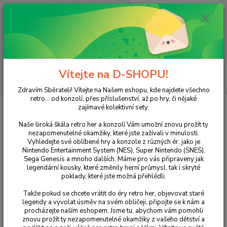
0
ks
+420 733 751 266
CZK
za
0 Kč
(Po-Pá, 15:00-20:00 hod.)
Menu
Vítejte na D-SHOPU!
Hledat
Zdravím Sběrateli! Vítejte na Našem eshopu, kde najdete všechno
retro... od konzolí, přes příslušenství, až po hry, či nějaké
Úvod
PlayStation
PlayStation 2
Formula One 04
zajímavé kolektivní sety.
Formula One 04
Naše široká škála retro her a konzolí Vám umožní znovu prožít ty
nezapomenutelné okamžiky, které jste zažívali v minulosti.
Vyhledejte své oblíbené hry a konzole z různých ér, jako je
Nintendo Entertainment System (NES), Super Nintendo (SNES),
Sega Genesis a mnoho dalších. Máme pro vás připraveny jak
legendární kousky, které změnily herní průmysl, tak i skryté
poklady, které jste možná přehlédli.
Takže pokud se chcete vrátit do éry retro her, objevovat staré
legendy a vyvolat úsměv na svém obličeji, připojte se k nám a
procházejte naším eshopem. Jsme tu, abychom vám pomohli
Ohodnotit produkt
znovu prožít ty nezapomenutelné okamžiky z vašeho dětství a