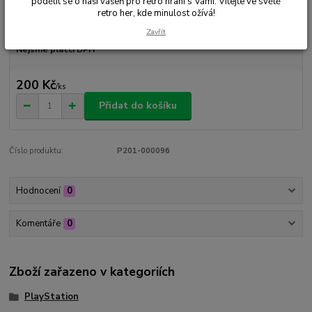
podělit se o naši vášeň pro retro hraní s Vámi. Vítejte ve světě
retro her, kde minulost ožívá!
Dostupnost
Skladem 1 ks
Zavřít
Nejsme plátci DPH
200 Kč
/
ks
Přidat do košíku
Číslo produktu:
P201-000096
Hodnocení
0
Komentáře
0
Zboží zařazeno v kategoriích
PlayStation