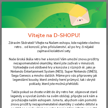
0
ks
+420 733 751 266
CZK
za
0 Kč
(Po-Pá, 15:00-20:00 hod.)
Menu
Vítejte na D-SHOPU!
Hledat
Zdravím Sběrateli! Vítejte na Našem eshopu, kde najdete všechno
retro... od konzolí, přes příslušenství, až po hry, či nějaké
Úvod
ZX SPECTRUM
Hry
Finders Keepers
zajímavé kolektivní sety.
Finders Keepers
Naše široká škála retro her a konzolí Vám umožní znovu prožít ty
nezapomenutelné okamžiky, které jste zažívali v minulosti.
Vyhledejte své oblíbené hry a konzole z různých ér, jako je
Nintendo Entertainment System (NES), Super Nintendo (SNES),
Sega Genesis a mnoho dalších. Máme pro vás připraveny jak
legendární kousky, které změnily herní průmysl, tak i skryté
poklady, které jste možná přehlédli.
Takže pokud se chcete vrátit do éry retro her, objevovat staré
legendy a vyvolat úsměv na svém obličeji, připojte se k nám a
procházejte naším eshopem. Jsme tu, abychom vám pomohli
Ohodnotit produkt
znovu prožít ty nezapomenutelné okamžiky z vašeho dětství a