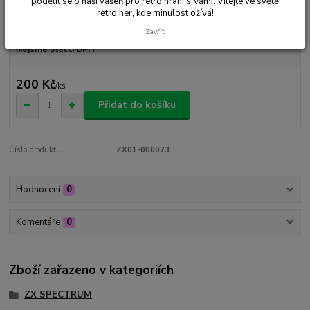
podělit se o naši vášeň pro retro hraní s Vámi. Vítejte ve světě
retro her, kde minulost ožívá!
Dostupnost
Skladem 1 ks
Zavřít
Nejsme plátci DPH
200 Kč
/
ks
Přidat do košíku
Číslo produktu:
ZX01-000073
Hodnocení
0
Komentáře
0
Zboží zařazeno v kategoriích
ZX SPECTRUM