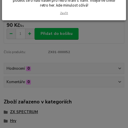
podělit se o naši vášeň pro retro hraní s Vámi. Vítejte ve světě
retro her, kde minulost ožívá!
Nejsme plátci DPH
Zavřít
90 Kč
/
ks
Přidat do košíku
Číslo produktu:
ZX01-000052
Hodnocení
0
Komentáře
0
Zboží zařazeno v kategoriích
ZX SPECTRUM
Hry