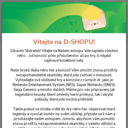
0
ks
+420 733 751 266
CZK
za
0 Kč
(Po-Pá, 15:00-20:00 hod.)
Menu
Hledat
Vítejte na D-SHOPU!
Úvod
ZX SPECTRUM
Hry
FA Cup Football
Zdravím Sběrateli! Vítejte na Našem eshopu, kde najdete všechno
retro... od konzolí, přes příslušenství, až po hry, či nějaké
FA Cup Football
zajímavé kolektivní sety.
Naše široká škála retro her a konzolí Vám umožní znovu prožít ty
nezapomenutelné okamžiky, které jste zažívali v minulosti.
Vyhledejte své oblíbené hry a konzole z různých ér, jako je
Nintendo Entertainment System (NES), Super Nintendo (SNES),
Sega Genesis a mnoho dalších. Máme pro vás připraveny jak
legendární kousky, které změnily herní průmysl, tak i skryté
poklady, které jste možná přehlédli.
Takže pokud se chcete vrátit do éry retro her, objevovat staré
Ohodnotit produkt
legendy a vyvolat úsměv na svém obličeji, připojte se k nám a
procházejte naším eshopem. Jsme tu, abychom vám pomohli
znovu prožít ty nezapomenutelné okamžiky z vašeho dětství a
Dostupnost
Skladem 1 ks