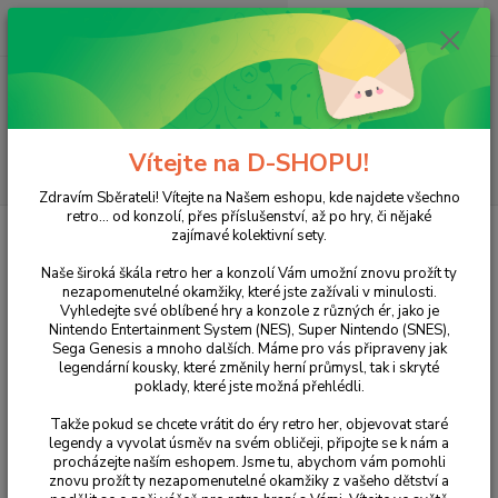
0
ks
+420 733 751 266
CZK
za
0 Kč
(Po-Pá, 15:00-20:00 hod.)
Menu
Vítejte na D-SHOPU!
Hledat
Zdravím Sběrateli! Vítejte na Našem eshopu, kde najdete všechno
retro... od konzolí, přes příslušenství, až po hry, či nějaké
Úvod
NINTENDO
Wii
EA Sports Active 2 Personal Trainer
zajímavé kolektivní sety.
EA Sports Active 2 Personal
Naše široká škála retro her a konzolí Vám umožní znovu prožít ty
nezapomenutelné okamžiky, které jste zažívali v minulosti.
Trainer
Vyhledejte své oblíbené hry a konzole z různých ér, jako je
Nintendo Entertainment System (NES), Super Nintendo (SNES),
Sega Genesis a mnoho dalších. Máme pro vás připraveny jak
legendární kousky, které změnily herní průmysl, tak i skryté
poklady, které jste možná přehlédli.
Takže pokud se chcete vrátit do éry retro her, objevovat staré
legendy a vyvolat úsměv na svém obličeji, připojte se k nám a
procházejte naším eshopem. Jsme tu, abychom vám pomohli
znovu prožít ty nezapomenutelné okamžiky z vašeho dětství a