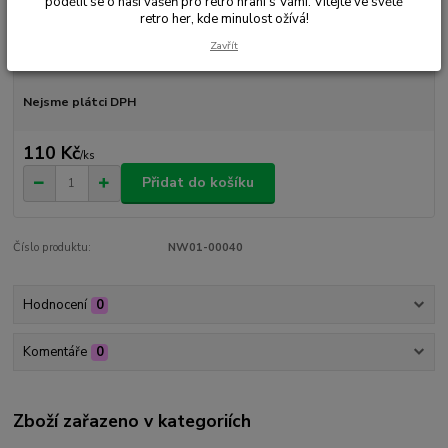
podělit se o naši vášeň pro retro hraní s Vámi. Vítejte ve světě
Ohodnotit produkt
retro her, kde minulost ožívá!
Zavřít
Dostupnost
Skladem 1 ks
Nejsme plátci DPH
110 Kč
/
ks
Přidat do košíku
Číslo produktu:
NW01-00040
Hodnocení
0
Komentáře
0
Zboží zařazeno v kategoriích