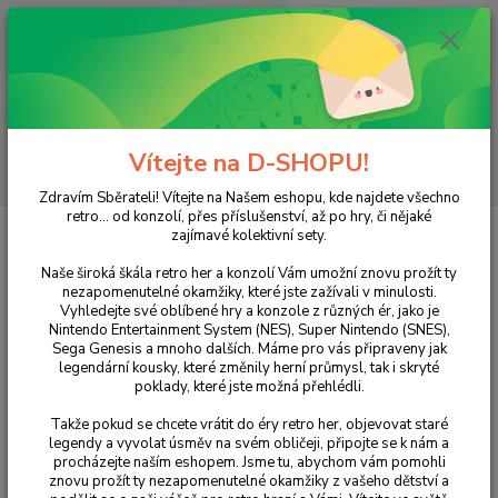
0
ks
+420 733 751 266
CZK
za
0 Kč
(Po-Pá, 15:00-20:00 hod.)
Menu
Vítejte na D-SHOPU!
Hledat
Zdravím Sběrateli! Vítejte na Našem eshopu, kde najdete všechno
retro... od konzolí, přes příslušenství, až po hry, či nějaké
Úvod
NINTENDO
Wii
Donkey Kong Country Return
zajímavé kolektivní sety.
Donkey Kong Country Return
Naše široká škála retro her a konzolí Vám umožní znovu prožít ty
nezapomenutelné okamžiky, které jste zažívali v minulosti.
Vyhledejte své oblíbené hry a konzole z různých ér, jako je
Nintendo Entertainment System (NES), Super Nintendo (SNES),
Sega Genesis a mnoho dalších. Máme pro vás připraveny jak
legendární kousky, které změnily herní průmysl, tak i skryté
poklady, které jste možná přehlédli.
Takže pokud se chcete vrátit do éry retro her, objevovat staré
legendy a vyvolat úsměv na svém obličeji, připojte se k nám a
procházejte naším eshopem. Jsme tu, abychom vám pomohli
Ohodnotit produkt
znovu prožít ty nezapomenutelné okamžiky z vašeho dětství a