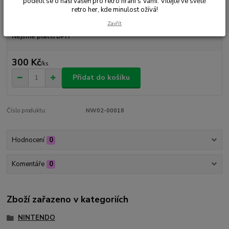
podělit se o naši vášeň pro retro hraní s Vámi. Vítejte ve světě
retro her, kde minulost ožívá!
Dostupnost
Skladem 1 ks
Zavřít
Nejsme plátci DPH
300 Kč
/
ks
Přidat do košíku
Číslo produktu:
NW02-00018
Hodnocení
0
Komentáře
0
Zboží zařazeno v kategoriích
NINTENDO