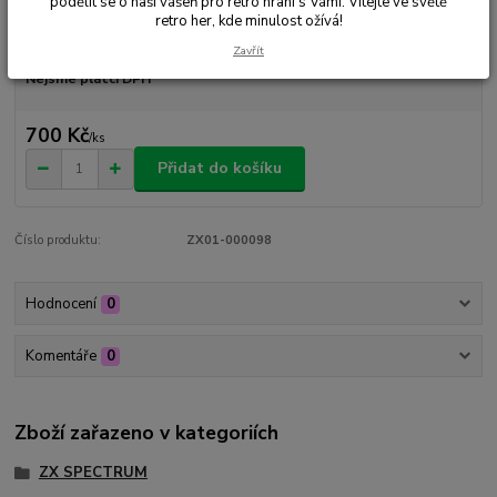
podělit se o naši vášeň pro retro hraní s Vámi. Vítejte ve světě
retro her, kde minulost ožívá!
Dostupnost
Skladem 1 ks
Zavřít
Nejsme plátci DPH
700 Kč
/
ks
Přidat do košíku
Číslo produktu:
ZX01-000098
Hodnocení
0
Komentáře
0
Zboží zařazeno v kategoriích
ZX SPECTRUM