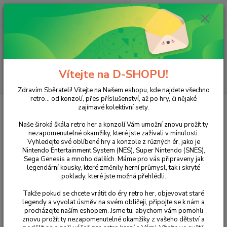
0
ks
+420 733 751 266
CZK
za
0 Kč
(Po-Pá, 15:00-20:00 hod.)
Menu
Vítejte na D-SHOPU!
Hledat
Zdravím Sběrateli! Vítejte na Našem eshopu, kde najdete všechno
retro... od konzolí, přes příslušenství, až po hry, či nějaké
Úvod
ZX SPECTRUM
Hry
Castle Master
zajímavé kolektivní sety.
Castle Master
Naše široká škála retro her a konzolí Vám umožní znovu prožít ty
nezapomenutelné okamžiky, které jste zažívali v minulosti.
Vyhledejte své oblíbené hry a konzole z různých ér, jako je
Nintendo Entertainment System (NES), Super Nintendo (SNES),
Sega Genesis a mnoho dalších. Máme pro vás připraveny jak
legendární kousky, které změnily herní průmysl, tak i skryté
poklady, které jste možná přehlédli.
Takže pokud se chcete vrátit do éry retro her, objevovat staré
legendy a vyvolat úsměv na svém obličeji, připojte se k nám a
procházejte naším eshopem. Jsme tu, abychom vám pomohli
Ohodnotit produkt
znovu prožít ty nezapomenutelné okamžiky z vašeho dětství a