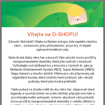
0
ks
+420 733 751 266
CZK
za
0 Kč
(Po-Pá, 15:00-20:00 hod.)
Menu
Vítejte na D-SHOPU!
Hledat
Zdravím Sběrateli! Vítejte na Našem eshopu, kde najdete všechno
retro... od konzolí, přes příslušenství, až po hry, či nějaké
Úvod
POČÍTAČE
Call of Duty: Modern Warfare 3
zajímavé kolektivní sety.
Call of Duty: Modern Warfare 3
Naše široká škála retro her a konzolí Vám umožní znovu prožít ty
nezapomenutelné okamžiky, které jste zažívali v minulosti.
Vyhledejte své oblíbené hry a konzole z různých ér, jako je
Nintendo Entertainment System (NES), Super Nintendo (SNES),
Sega Genesis a mnoho dalších. Máme pro vás připraveny jak
legendární kousky, které změnily herní průmysl, tak i skryté
poklady, které jste možná přehlédli.
Takže pokud se chcete vrátit do éry retro her, objevovat staré
legendy a vyvolat úsměv na svém obličeji, připojte se k nám a
procházejte naším eshopem. Jsme tu, abychom vám pomohli
Ohodnotit produkt
znovu prožít ty nezapomenutelné okamžiky z vašeho dětství a