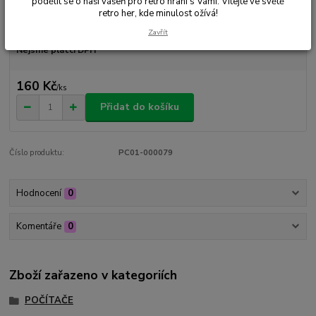
podělit se o naši vášeň pro retro hraní s Vámi. Vítejte ve světě
retro her, kde minulost ožívá!
Dostupnost
Skladem 1 ks
Zavřít
Nejsme plátci DPH
160 Kč
/
ks
Přidat do košíku
Číslo produktu:
PC01-000079
Hodnocení
0
Komentáře
0
Zboží zařazeno v kategoriích
POČÍTAČE