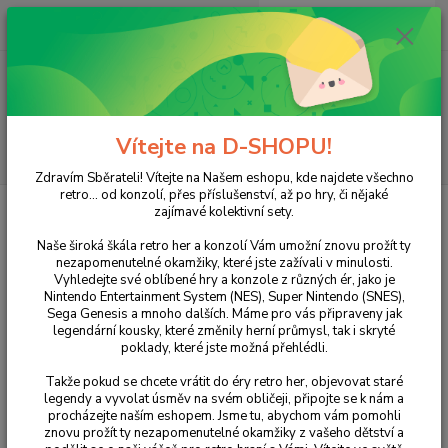
0
ks
+420 733 751 266
CZK
za
0 Kč
(Po-Pá, 15:00-20:00 hod.)
Menu
Vítejte na D-SHOPU!
Hledat
Zdravím Sběrateli! Vítejte na Našem eshopu, kde najdete všechno
retro... od konzolí, přes příslušenství, až po hry, či nějaké
Úvod
NINTENDO
DS
Hry
Brain Training
zajímavé kolektivní sety.
Brain Training
Naše široká škála retro her a konzolí Vám umožní znovu prožít ty
nezapomenutelné okamžiky, které jste zažívali v minulosti.
Vyhledejte své oblíbené hry a konzole z různých ér, jako je
Nintendo Entertainment System (NES), Super Nintendo (SNES),
Sega Genesis a mnoho dalších. Máme pro vás připraveny jak
legendární kousky, které změnily herní průmysl, tak i skryté
poklady, které jste možná přehlédli.
Takže pokud se chcete vrátit do éry retro her, objevovat staré
legendy a vyvolat úsměv na svém obličeji, připojte se k nám a
procházejte naším eshopem. Jsme tu, abychom vám pomohli
znovu prožít ty nezapomenutelné okamžiky z vašeho dětství a