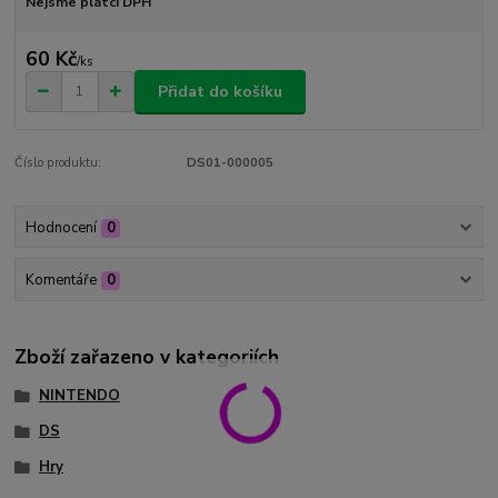
Nejsme plátci DPH
60 Kč
/
ks
Přidat do košíku
Číslo produktu:
DS01-000005
Hodnocení
0
Komentáře
0
Zboží zařazeno v kategoriích
NINTENDO
DS
Hry