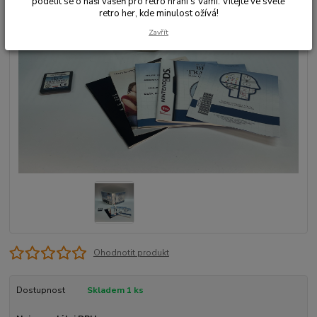
podělit se o naši vášeň pro retro hraní s Vámi. Vítejte ve světě
retro her, kde minulost ožívá!
Zavřít
Ohodnotit produkt
Dostupnost
Skladem 1 ks