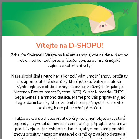
0
ks
+420 733 751 266
CZK
za
0 Kč
(Po-Pá, 15:00-20:00 hod.)
Menu
Vítejte na D-SHOPU!
Hledat
Zdravím Sběrateli! Vítejte na Našem eshopu, kde najdete všechno
retro... od konzolí, přes příslušenství, až po hry, či nějaké
Úvod
POČÍTAČE
Blitzkrieg
zajímavé kolektivní sety.
Blitzkrieg
Naše široká škála retro her a konzolí Vám umožní znovu prožít ty
nezapomenutelné okamžiky, které jste zažívali v minulosti.
Vyhledejte své oblíbené hry a konzole z různých ér, jako je
Nintendo Entertainment System (NES), Super Nintendo (SNES),
Sega Genesis a mnoho dalších. Máme pro vás připraveny jak
legendární kousky, které změnily herní průmysl, tak i skryté
poklady, které jste možná přehlédli.
Takže pokud se chcete vrátit do éry retro her, objevovat staré
legendy a vyvolat úsměv na svém obličeji, připojte se k nám a
procházejte naším eshopem. Jsme tu, abychom vám pomohli
Ohodnotit produkt
znovu prožít ty nezapomenutelné okamžiky z vašeho dětství a