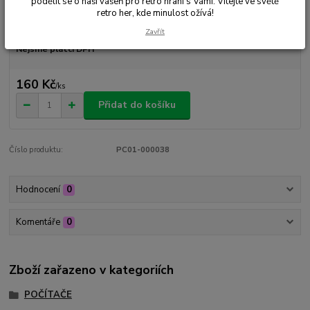
podělit se o naši vášeň pro retro hraní s Vámi. Vítejte ve světě
retro her, kde minulost ožívá!
Dostupnost
Skladem 1 ks
Zavřít
Nejsme plátci DPH
160 Kč
/
ks
Přidat do košíku
Číslo produktu:
PC01-000038
Hodnocení
0
Komentáře
0
Zboží zařazeno v kategoriích
POČÍTAČE