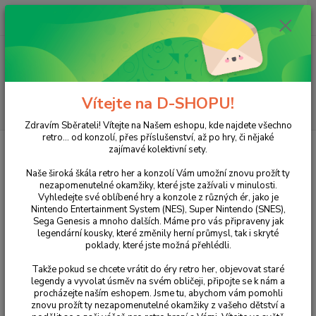
0
ks
+420 733 751 266
CZK
za
0 Kč
(Po-Pá, 15:00-20:00 hod.)
Menu
Vítejte na D-SHOPU!
Hledat
Zdravím Sběrateli! Vítejte na Našem eshopu, kde najdete všechno
retro... od konzolí, přes příslušenství, až po hry, či nějaké
Úvod
XBOX
XBOX 360
Assassin’s Creed
zajímavé kolektivní sety.
Assassin’s Creed
Naše široká škála retro her a konzolí Vám umožní znovu prožít ty
nezapomenutelné okamžiky, které jste zažívali v minulosti.
Vyhledejte své oblíbené hry a konzole z různých ér, jako je
Nintendo Entertainment System (NES), Super Nintendo (SNES),
Sega Genesis a mnoho dalších. Máme pro vás připraveny jak
legendární kousky, které změnily herní průmysl, tak i skryté
poklady, které jste možná přehlédli.
Takže pokud se chcete vrátit do éry retro her, objevovat staré
legendy a vyvolat úsměv na svém obličeji, připojte se k nám a
procházejte naším eshopem. Jsme tu, abychom vám pomohli
znovu prožít ty nezapomenutelné okamžiky z vašeho dětství a