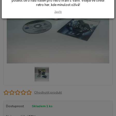
podělit se o naši vášeň pro retro hraní s Vámi. Vítejte ve světě
retro her, kde minulost ožívá!
Zavřít
Ohodnotit produkt
Dostupnost
Skladem 1 ks