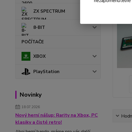
nezapomenutelné ok
ZX SPECTRUM
8-BIT
POČÍTAČE
XBOX
PlayStation
Novinky
18.07.2026
Nový herní nášup: Rarity na Xbox, PC
Hodn
klasiky a čisté retro!
Ahoj herní bando, máme pro vás další