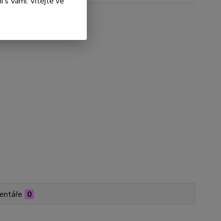
 s Vámi. Vítejte ve
roduktu:
DS01-000055
entáře
0