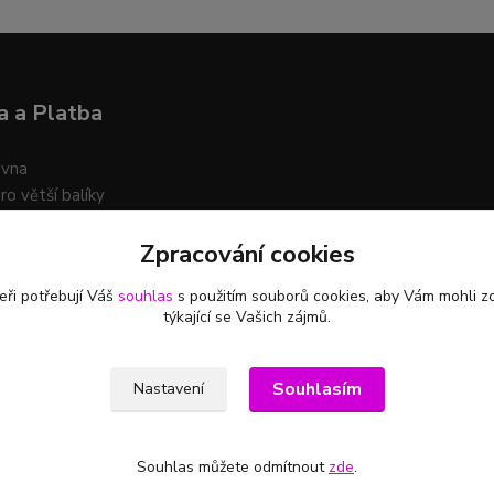
 a Platba
ovna
ro větší balíky
Zpracování cookies
t platby na účet i na dobírku
eři potřebují Váš
souhlas
s použitím souborů cookies, aby Vám mohli z
týkající se Vašich zájmů.
Souhlasím
Nastavení
Souhlas můžete odmítnout
zde
.