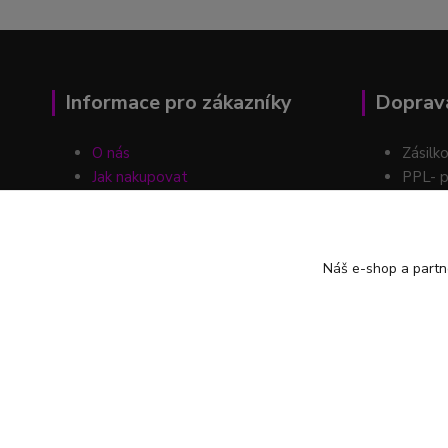
Informace pro zákazníky
Doprava
O nás
Zásilk
Jak nakupovat
PPL- p
Obchodní podmínky
Kontakty
Možnos
Blog
Náš e-shop a partn