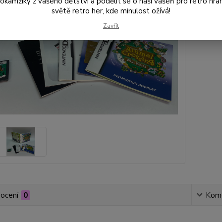
amžiky z vašeho dětství a podělit se o naši vášeň pro retro hraní
světě retro her, kde minulost ožívá!
Číslo p
Zavřít
ocení
0
Kom