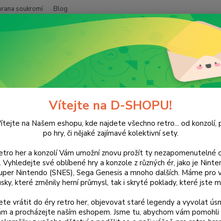
hrana soukromí
Blog
Nevíte
Hledat
+420
(Po-Pá
NINTENDO
DS
Hry
Animal Crossing: Wild World
al Crossing: Wild World
Vítejte na D-SHOPU!
ítejte na Našem eshopu, kde najdete všechno retro... od konzolí, p
po hry, či nějaké zajímavé kolektivní sety.
retro her a konzolí Vám umožní znovu prožít ty nezapomenutelné o
Dos
ti. Vyhledejte své oblíbené hry a konzole z různých ér, jako je Nin
uper Nintendo (SNES), Sega Genesis a mnoho dalších. Máme pro vá
sky, které změnily herní průmysl, tak i skryté poklady, které jste m
Nej
te vrátit do éry retro her, objevovat staré legendy a vyvolat úsm
50
nám a procházejte naším eshopem. Jsme tu, abychom vám pomohli 