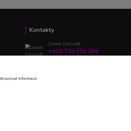
Kontakty
Daniel Dosoudil
+420 733 751 266
(Po-Pá, 15:00-20:00 hod.)
retrodshop@seznam.cz
obrazovat informace
Vytvořeno na
Eshop-rychle.cz