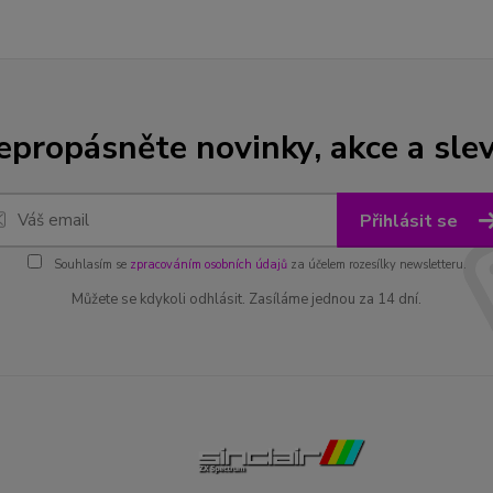
epropásněte novinky, akce a slev
Přihlásit se
Souhlasím se
zpracováním osobních údajů
za účelem rozesílky newsletteru.
Můžete se kdykoli odhlásit. Zasíláme jednou za 14 dní.