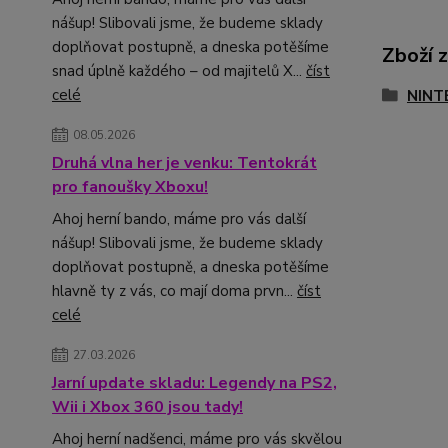
nášup! Slibovali jsme, že budeme sklady
doplňovat postupně, a dneska potěšíme
Zboží 
snad úplně každého – od majitelů X...
číst
celé
NINT
08.05.2026
Druhá vlna her je venku: Tentokrát
pro fanoušky Xboxu!
Ahoj herní bando, máme pro vás další
nášup! Slibovali jsme, že budeme sklady
doplňovat postupně, a dneska potěšíme
hlavně ty z vás, co mají doma prvn...
číst
celé
27.03.2026
Jarní update skladu: Legendy na PS2,
Wii i Xbox 360 jsou tady!
Ahoj herní nadšenci, máme pro vás skvělou