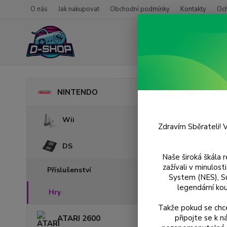
O nás
Jak nakupovat
Obchodní podmínky
Kontakty
Oc
Úvod
NINTENDO
Anim
Wii
Zdravím Sběrateli! V
DS
Naše široká škála 
zažívali v minulos
Příslušenství
System (NES), S
legendární kou
Hry
Takže pokud se chce
připojte se k 
ATARI 2600