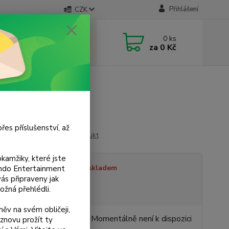
Přihlášení
CZK
 si rady? Zavolejte.
0
ks
 733 751 266
za
0 Kč
, 15:00-20:00 hod.)
řes příslušenství, až
Ohodnotit produkt
kamžiky, které jste
tupnost
Není skladem
tendo Entertainment
s připraveny jak
ožná přehlédli.
sme plátci DPH
ěv na svém obličeji,
0 Kč
Momentálně není k dispozici
znovu prožít ty
/
ks