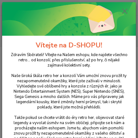
0
ks
+420 733 751 266
CZK
za
0 Kč
(Po-Pá, 15:00-20:00 hod.)
Menu
Hledat
Vítejte na D-SHOPU!
Úvod
XBOX
XBOX 360
Aliens vs Predator (SteelBook)
Zdravím Sběrateli! Vítejte na Našem eshopu, kde najdete všechno
retro... od konzolí, přes příslušenství, až po hry, či nějaké
Aliens vs Predator (SteelBook)
zajímavé kolektivní sety.
Naše široká škála retro her a konzolí Vám umožní znovu prožít ty
nezapomenutelné okamžiky, které jste zažívali v minulosti.
Vyhledejte své oblíbené hry a konzole z různých ér, jako je
Nintendo Entertainment System (NES), Super Nintendo (SNES),
Sega Genesis a mnoho dalších. Máme pro vás připraveny jak
legendární kousky, které změnily herní průmysl, tak i skryté
poklady, které jste možná přehlédli.
Takže pokud se chcete vrátit do éry retro her, objevovat staré
Ohodnotit produkt
legendy a vyvolat úsměv na svém obličeji, připojte se k nám a
procházejte naším eshopem. Jsme tu, abychom vám pomohli
Zažijte legendární střet tří nejnebezpečnějších ras ve vesmíru v
znovu prožít ty nezapomenutelné okamžiky z vašeho dětství a
exkluzivním kovovém balení! Tato akční řežba vám umožní hrát za