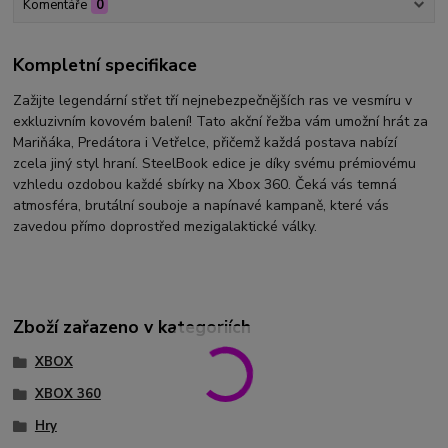
Komentáře
0
Kompletní specifikace
Zažijte legendární střet tří nejnebezpečnějších ras ve vesmíru v
exkluzivním kovovém balení! Tato akční řežba vám umožní hrát za
Mariňáka, Predátora i Vetřelce, přičemž každá postava nabízí
zcela jiný styl hraní. SteelBook edice je díky svému prémiovému
vzhledu ozdobou každé sbírky na Xbox 360. Čeká vás temná
atmosféra, brutální souboje a napínavé kampaně, které vás
zavedou přímo doprostřed mezigalaktické války.
Zboží zařazeno v kategoriích
XBOX
XBOX 360
Hry