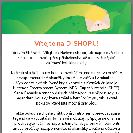
0
ks
+420 733 751 266
CZK
za
0 Kč
(Po-Pá, 15:00-20:00 hod.)
Menu
Vítejte na D-SHOPU!
Hledat
Zdravím Sběrateli! Vítejte na Našem eshopu, kde najdete všechno
retro... od konzolí, přes příslušenství, až po hry, či nějaké
Úvod
ZX SPECTRUM
Hry
Action Force
zajímavé kolektivní sety.
Action Force
Naše široká škála retro her a konzolí Vám umožní znovu prožít ty
nezapomenutelné okamžiky, které jste zažívali v minulosti.
Vyhledejte své oblíbené hry a konzole z různých ér, jako je
Nintendo Entertainment System (NES), Super Nintendo (SNES),
Sega Genesis a mnoho dalších. Máme pro vás připraveny jak
legendární kousky, které změnily herní průmysl, tak i skryté
poklady, které jste možná přehlédli.
Takže pokud se chcete vrátit do éry retro her, objevovat staré
legendy a vyvolat úsměv na svém obličeji, připojte se k nám a
procházejte naším eshopem. Jsme tu, abychom vám pomohli
Ohodnotit produkt
znovu prožít ty nezapomenutelné okamžiky z vašeho dětství a