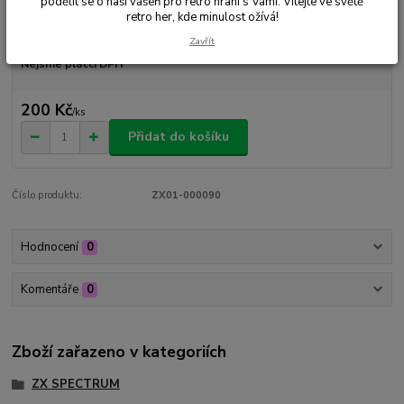
podělit se o naši vášeň pro retro hraní s Vámi. Vítejte ve světě
retro her, kde minulost ožívá!
Dostupnost
Skladem 1 ks
Zavřít
Nejsme plátci DPH
200 Kč
/
ks
Přidat do košíku
Číslo produktu:
ZX01-000090
Hodnocení
0
Komentáře
0
Zboží zařazeno v kategoriích
ZX SPECTRUM