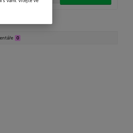
 s Vámi. Vítejte ve
roduktu:
ZX01-000021
entáře
0