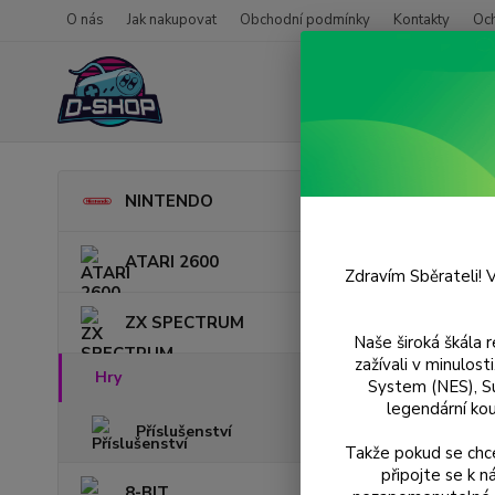
O nás
Jak nakupovat
Obchodní podmínky
Kontakty
Oc
Úvod
NINTENDO
ACE
ATARI 2600
Zdravím Sběrateli! V
ZX SPECTRUM
Naše široká škála 
zažívali v minulos
Hry
System (NES), S
legendární kou
Příslušenství
Takže pokud se chce
připojte se k 
8-BIT