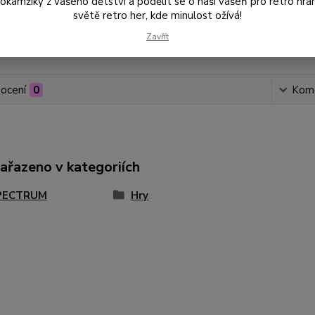
amžiky z vašeho dětství a podělit se o naši vášeň pro retro hraní
světě retro her, kde minulost ožívá!
Zavřít
Číslo p
ocení
0
Kom
zařazeno v kategoriích
PECTRUM
Hry