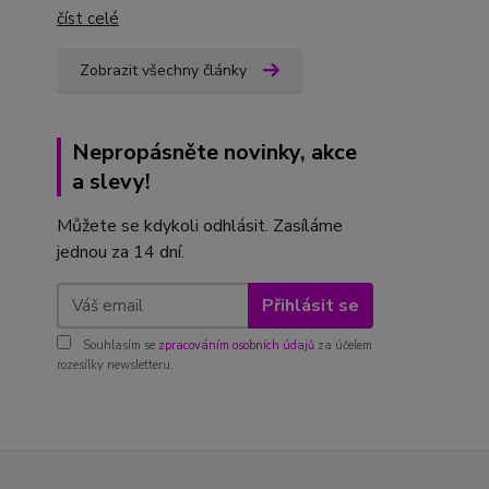
číst celé
Zobrazit všechny články
Nepropásněte novinky, akce
a slevy!
Můžete se kdykoli odhlásit. Zasíláme
jednou za 14 dní.
Přihlásit se
Souhlasím se
zpracováním osobních údajů
za účelem
rozesílky newsletteru.