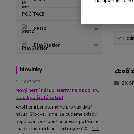
nezapomenutelné ok
POČÍTAČE
XBOX
Hodn
PlayStation
Novinky
Zboží 
18.07.2026
ZX S
Nový herní nášup: Rarity na Xbox, PC
klasiky a čisté retro!
Ahoj herní bando, máme pro vás další
nášup! Slibovali jsme, že budeme sklady
doplňovat postupně, a dneska potěšíme
snad úplně každého – od majitelů X...
číst