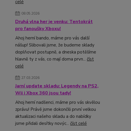
celé
08.05.2026
Druhá vlna her je venku: Tentokrát
pro fanoušky Xboxu!
Ahoj herní bando, máme pro vás další
nášup! Slibovali jsme, že budeme sklady
doplňovat postupně, a dneska potěšíme
hlavně ty z vás, co mají doma prvn...
číst
celé
27.03.2026
Jarní update skladu: Legendy na PS2,
Wii i Xbox 360 jsou tady!
Ahoj herní nadšenci, máme pro vás skvělou
zprávu! Právě jsme dokončili první velkou
aktualizaci našeho skladu a do nabídky
jsme přidali desítky novýc...
číst celé