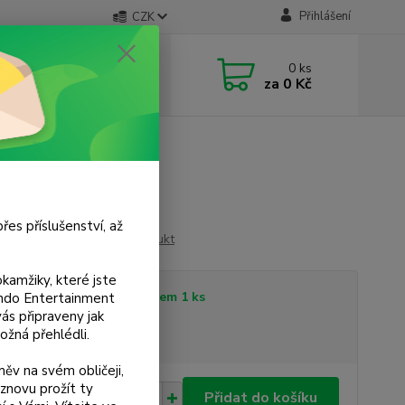
Přihlášení
CZK
 si rady? Zavolejte.
0
ks
 733 751 266
za
0 Kč
, 15:00-20:00 hod.)
řes příslušenství, až
Ohodnotit produkt
kamžiky, které jste
tupnost
Skladem 1 ks
tendo Entertainment
s připraveny jak
ožná přehlédli.
sme plátci DPH
ěv na svém obličeji,
znovu prožít ty
0 Kč
Přidat do košíku
/
ks