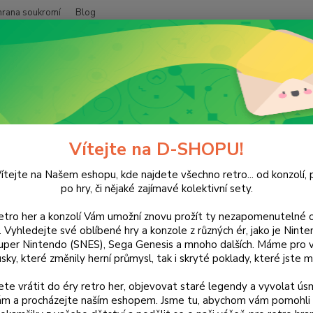
hrana soukromí
Blog
Nevíte
Hledat
+420
(Po-Pá
ZX SPECTRUM
Hry
ACE 2
 2
Vítejte na D-SHOPU!
ítejte na Našem eshopu, kde najdete všechno retro... od konzolí, p
po hry, či nějaké zajímavé kolektivní sety.
retro her a konzolí Vám umožní znovu prožít ty nezapomenutelné o
Dos
ti. Vyhledejte své oblíbené hry a konzole z různých ér, jako je Nin
uper Nintendo (SNES), Sega Genesis a mnoho dalších. Máme pro vá
sky, které změnily herní průmysl, tak i skryté poklady, které jste m
Nej
te vrátit do éry retro her, objevovat staré legendy a vyvolat úsm
nám a procházejte naším eshopem. Jsme tu, abychom vám pomohli 
16