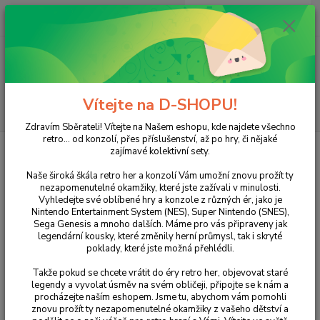
0
ks
+420 733 751 266
CZK
za
0 Kč
(Po-Pá, 15:00-20:00 hod.)
Menu
Vítejte na D-SHOPU!
Hledat
Zdravím Sběrateli! Vítejte na Našem eshopu, kde najdete všechno
retro... od konzolí, přes příslušenství, až po hry, či nějaké
Úvod
NINTENDO
DS
Hry
101 in 1: Explosive MegaMix
zajímavé kolektivní sety.
101 in 1: Explosive MegaMix
Naše široká škála retro her a konzolí Vám umožní znovu prožít ty
nezapomenutelné okamžiky, které jste zažívali v minulosti.
Vyhledejte své oblíbené hry a konzole z různých ér, jako je
Nintendo Entertainment System (NES), Super Nintendo (SNES),
Sega Genesis a mnoho dalších. Máme pro vás připraveny jak
legendární kousky, které změnily herní průmysl, tak i skryté
poklady, které jste možná přehlédli.
Takže pokud se chcete vrátit do éry retro her, objevovat staré
legendy a vyvolat úsměv na svém obličeji, připojte se k nám a
procházejte naším eshopem. Jsme tu, abychom vám pomohli
Ohodnotit produkt
znovu prožít ty nezapomenutelné okamžiky z vašeho dětství a