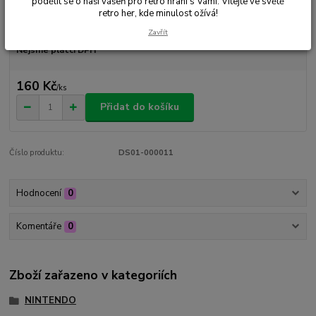
podělit se o naši vášeň pro retro hraní s Vámi. Vítejte ve světě
retro her, kde minulost ožívá!
Dostupnost
Skladem 1 ks
Zavřít
Nejsme plátci DPH
160 Kč
/
ks
Přidat do košíku
Číslo produktu:
DS01-000011
Hodnocení
0
Komentáře
0
Zboží zařazeno v kategoriích
NINTENDO